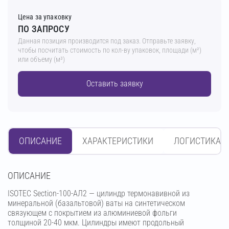
Цена за упаковку
ПО ЗАПРОСУ
Данная позиция производится под заказ. Отправьте заявку,
чтобы посчитать стоимость по кол-ву упаковок, площади (м²)
или объему (м³)
Оставить заявку
ОПИСАНИЕ
ХАРАКТЕРИСТИКИ
ЛОГИСТИКА
OПИСАНИЕ
ISOTEC Section-100-АЛ2 — цилиндр термонавивной из
минеральной (базальтовой) ваты на синтетическом
связующем с покрытием из алюминиевой фольги
толщиной 20-40 мкм. Цилиндры имеют продольный