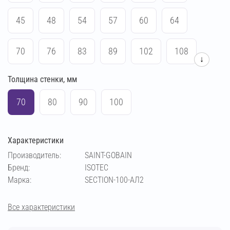
45
48
54
57
60
64
70
76
83
89
102
108
↓
Толщина стенки, мм
114
133
140
159
169
219
70
80
90
100
Характеристики
Производитель:
SAINT-GOBAIN
Бренд:
ISOTEC
Марка:
SECTION-100-АЛ2
Все характеристики