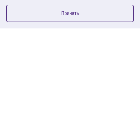
0
Принять
Главная
Избранное
Корзина
Каталог
127083, Москва, ул. 8 Марта, д. 1, стр.12, пом. 4/31
Пн-Пт: 09:00-18:00
+7 (495) 080 08 68
sales@anth.ru
ANT
КЛИЕНТАМ