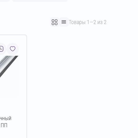
Товары 1—2 из 2
очный
т ПП