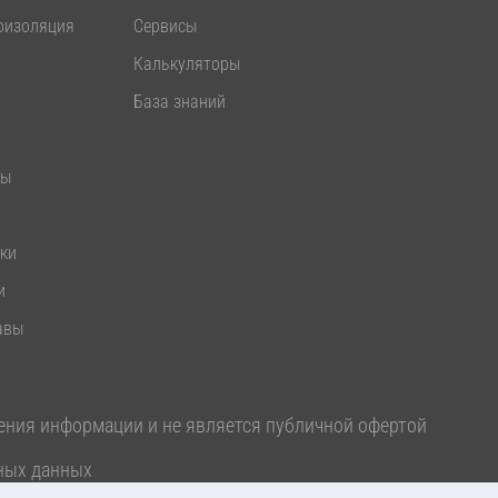
оизоляция
Сервисы
Калькуляторы
База знаний
лы
ики
и
авы
ения информации и не является публичной офертой
ных данных