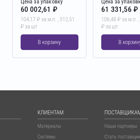
Цена за упаковку
Цена за упаков
60 002,61 ₽
61 331,56 ₽
104,17 ₽ за м.п. ,
312,51
106,48 ₽ за м.п. 
₽ за шт
₽ за шт
В корзину
В корзин
КЛИЕНТАМ
ПОСТАВЩИКА
Материалы
Наши партнеры
Системы
Стать поставщи