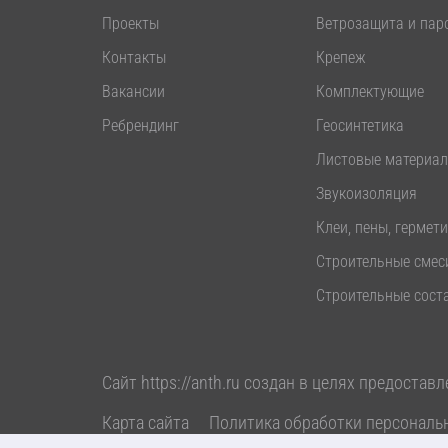
Проекты
Ветрозащита и пар
Контакты
Крепеж
Вакансии
Комплектующие
Ребрендинг
Геосинтетика
Листовые материа
Звукоизоляция
Клеи, пены, гермет
Строительные смес
Строительные сост
Сайт
https://anth.ru
создан в целях предоставл
Карта сайта
Политика обработки персональ