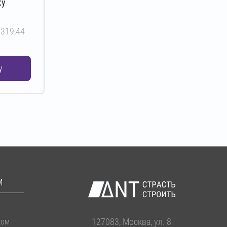
ку
,
319,44
у
М
127083, Москва, ул. 8
ком