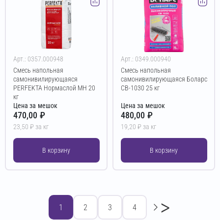
Арт.: 0357.000948
Арт.: 0349.000940
Смесь напольная
Смесь напольная
самонивилирующаяся
самонивилирующаяся Боларс
PERFEKTA Нормаслой МН 20
СВ-1030 25 кг
кг
Цена за мешок
Цена за мешок
470,00 ₽
480,00 ₽
23,50 ₽ за кг
19,20 ₽ за кг
В корзину
В корзину
>
1
2
3
4