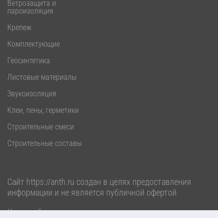
Ветрозащита и
пароизоляция
Крепеж
Комплектующие
Геосинтетика
Листовые материалы
Звукоизоляция
Клеи, пены, герметики
Строительные смеси
Строительные составы
Сайт
https://anth.ru
создан в целях предоставления
информации и не является публичной офертой
Карта сайта