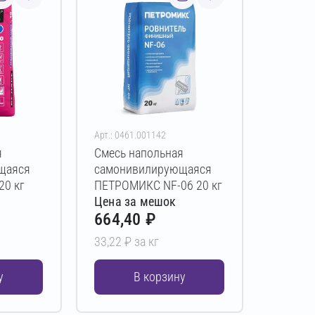
Арт.: 0461.001142
я
Смесь напольная
щаяся
самонивилирующаяся
20 кг
ПЕТРОМИКС NF-06 20 кг
Цена за мешок
664,40 ₽
33,22 ₽ за кг
у
В корзину