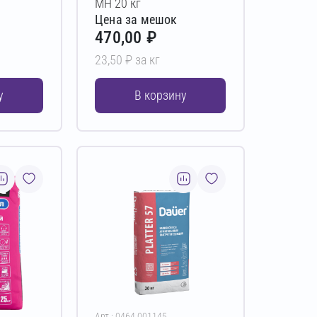
МН 20 кг
Цена за мешок
470,00 ₽
23,50 ₽ за кг
у
В корзину
Арт.: 0464.001145