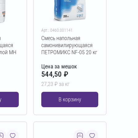
Арт.: 0460.001141
я
Смесь напольная
щаяся
самонивилирующаяся
лой МН
ПЕТРОМИКС NF-05 20 кг
Цена за мешок
544,50 ₽
27,23 ₽ за кг
у
В корзину