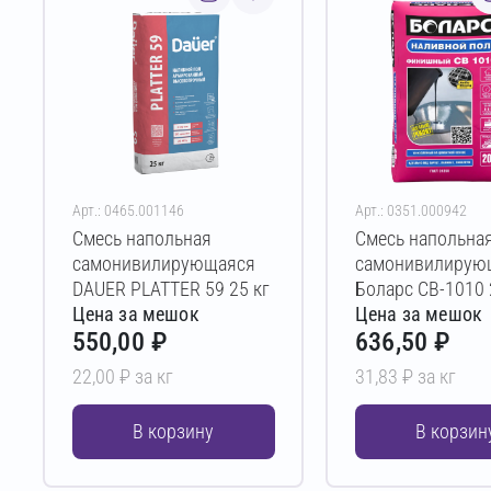
Арт.: 0465.001146
Арт.: 0351.000942
Смесь напольная
Смесь напольна
самонивилирующаяся
самонивилирую
DAUER PLATTER 59 25 кг
Боларс СВ-1010 
Цена за мешок
Цена за мешок
550,00 ₽
636,50 ₽
22,00 ₽ за кг
31,83 ₽ за кг
В корзину
В корзин