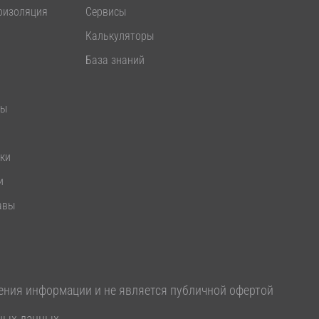
оизоляция
Сервисы
Калькуляторы
База знаний
лы
ики
и
авы
ения информации и не является публичной офертой
ных данных