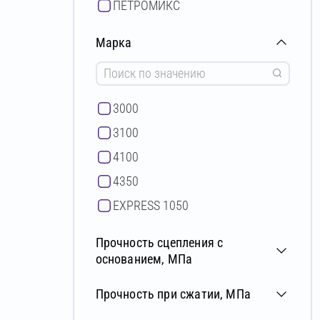
ПЕТРОМИКС
FASTMIX
Марка
3000
3100
4100
4350
EXPRESS 1050
Fast 4000
Прочность сцепления с
Industrial 4655
основанием, МПа
NF-05
Прочность при сжатии, МПа
NF-06