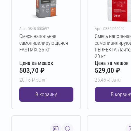
Арт.: 0845.003697
Арт.: 0356.000947
Смесь напольная
Смесь напольна
самонивилирующаяся
самонивилирую
FASTMIX 25 кг
PERFEKTA Лайтс
20 кг
Цена за мешок
Цена за мешок
503,70 ₽
529,00 ₽
20,15 ₽ за кг
26,45 ₽ за кг
В корзину
В корзин