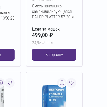
Смесь напольная
я
самонивилирующаяся
щаяся
DAUER PLATTER 57 20 кг
 1050 25
Цена за мешок
499,00 ₽
24,95 ₽ за кг
у
В корзину