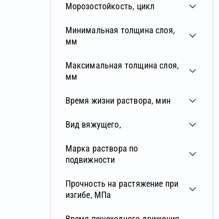
без марки
Морозостойкость, цикл
Лайтслой МН
Минимальная толщина слоя,
Мультислой МН
мм
Нормаслой МН
Максимальная толщина слоя,
СВ-1010
мм
СВ-1030
Время жизни раствора, мин
СВ-210 ОПТИМ
Флэтслой МН
Вид вяжущего,
Хардслой
Марка раствора по
Экофлор
подвижности
PLATTER 55
Прочность на растяжение при
PLATTER 57
изгибе, МПа
PLATTER 59
Время пешеходного движения,