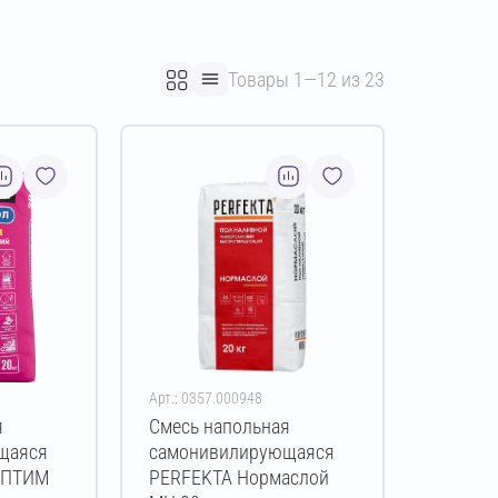
Товары 1—12 из 23
Арт.: 0357.000948
я
Смесь напольная
щаяся
самонивилирующаяся
ОПТИМ
PERFEKTA Нормаслой