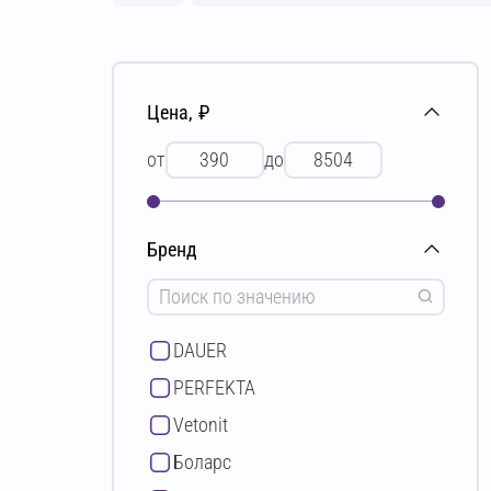
Цена, ₽
от
до
Бренд
DAUER
PERFEKTA
Vetonit
Боларс