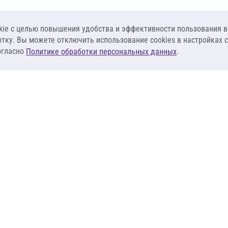
ie c целью повышения удобства и эффективности пользования в
отку. Вы можете отключить использование cookies в настройках 
огласно
.
Политике обработки персональных данных
КЛИЕНТАМ
ПОСТАВЩИКА
Материалы
Наши партнеры
Системы
Стать поставщи
оизоляция
Сервисы
Калькуляторы
База знаний