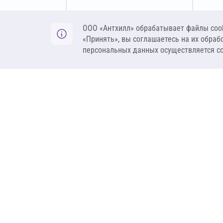
Оставить заявку
ООО «Антхилл» обрабатывает файлы cook
«Принять», вы соглашаетесь на их обраб
персональных данных осуществляется с
ANT
ПРОДУКЦИЯ
О компании
Теплоизоляция
Бренды
Гидроизоляция
Проекты
Ветрозащита и пар
Контакты
Крепеж
Вакансии
Комплектующие
Ребрендинг
Геосинтетика