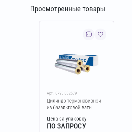
Просмотренные товары
Арт.: 0793.002579
Цилиндр термонавивной
из базальтовой ваты
ISOTEC Section-125-АЛ
Цена за упаковку
50х76-1200 мм
ПО ЗАПРОСУ