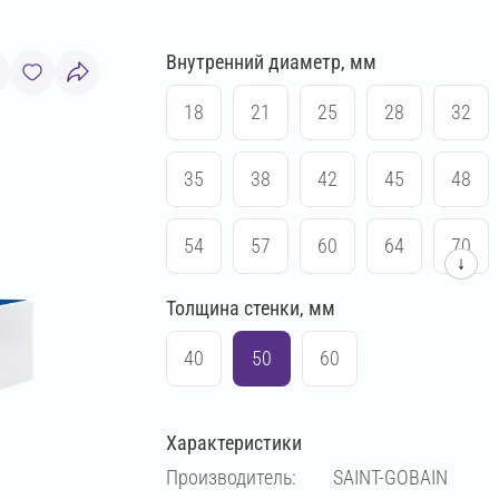
Внутренний диаметр, мм
18
21
25
28
32
35
38
42
45
48
54
57
60
64
70
↓
Толщина стенки, мм
83
89
102
108
40
50
60
114
133
140
159
Характеристики
169
194
219
273
Производитель:
SAINT-GOBAIN