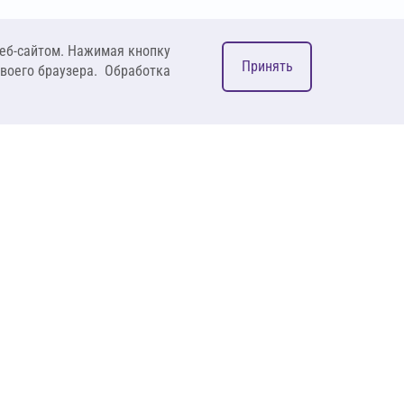
еб-сайтом. Нажимая кнопку
Принять
своего браузера. Обработка
М
ком
127083, Москва, ул. 8
Марта, д. 1, стр.12,
пом. 4/31