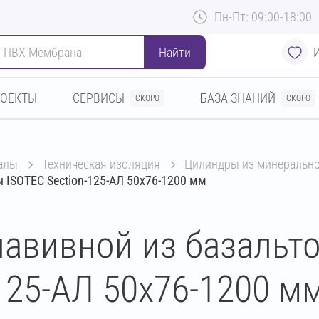
Пн-Пт: 09:00-18:00
Найти
РОЕКТЫ
СЕРВИСЫ
БАЗА ЗНАНИЙ
СКОРО
СКОРО
алы
техническая изоляция
цилиндры из минеральн
 ISOTEC Section-125-АЛ 50х76-1200 мм
авивной из базальт
125-АЛ 50х76-1200 м