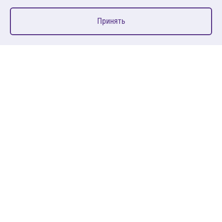
0
Принять
Главная
Избранное
Корзина
Каталог
127083, Москва, ул. 8 Марта, д. 1, стр.12, пом. 4/31
Пн-Пт: 09:00-18:00
+7 (495) 080 08 68
sales@anth.ru
ANT
КЛИЕНТАМ