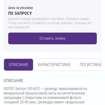
Цена за упаковку
ПО ЗАПРОСУ
Данная позиция производится под заказ. Отправьте заявку,
чтобы посчитать стоимость по кол-ву упаковок, площади (м²)
или объему (м³)
Оставить заявку
ОПИСАНИЕ
ХАРАКТЕРИСТИКИ
ЛОГИСТИКА
OПИСАНИЕ
ISOTEC Section-100-АЛ2 — цилиндр термонавивной из
минеральной (базальтовой) ваты на синтетическом
связующем с покрытием из алюминиевой фольги
толщиной 20-40 мкм. Цилиндры имеют продольный