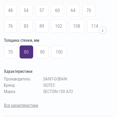
48
54
57
60
64
70
76
83
89
102
108
114
↓
Толщина стенки, мм
133
140
159
169
219
45
70
80
90
100
Характеристики
Производитель:
SAINT-GOBAIN
Бренд:
ISOTEC
Марка:
SECTION-100-АЛ2
Все характеристики