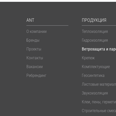
ANT
ПРОДУКЦИЯ
О компании
Теплоизоляция
Бренды
Гидроизоляция
Проекты
Ветрозащита и пар
Контакты
Крепеж
Вакансии
Комплектующие
Ребрендинг
Геосинтетика
Листовые материа
Звукоизоляция
Клеи, пены, гермет
Строительные смес