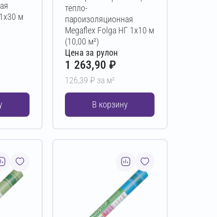
ая
тепло-
 1х30 м
пароизоляционная
Megaflex Folga НГ 1х10 м
(10,00 м²)
Цена за рулон
1 263,90 ₽
126,39 ₽ за м²
у
В корзину