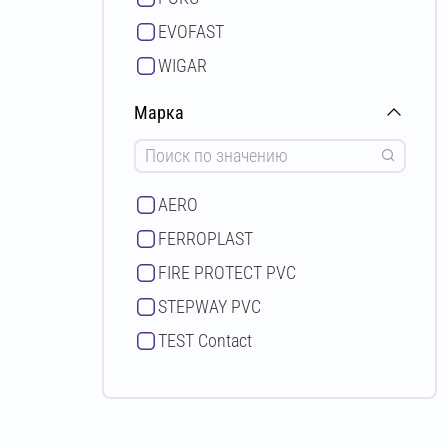
EVOFAST
WIGAR
Марка
AERO
FERROPLAST
FIRE PROTECT PVC
STEPWAY PVC
TEST Contact
TEST D
VORTEX
Walkway PVC