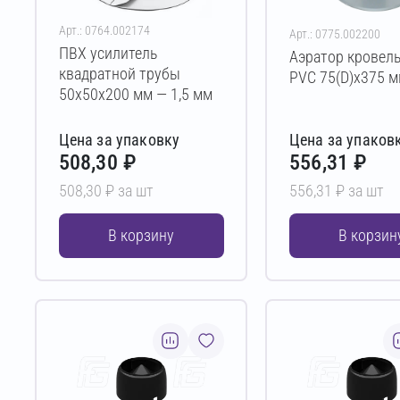
Арт.: 0764.002174
Арт.: 0775.002200
ПВХ усилитель
Аэратор кровел
квадратной трубы
PVC 75(D)х375 
50х50х200 мм — 1,5 мм
Цена за упаковку
Цена за упаков
508,30 ₽
556,31 ₽
508,30 ₽ за шт
556,31 ₽ за шт
В корзину
В корзин