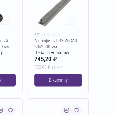
Арт.: 0765.002177
ьный
А-профиль ПВХ WIGAR
50 мм
50х2000 мм
ку
Цена за упаковку
745,20 ₽
372,60 ₽ за м.п.
у
В корзину