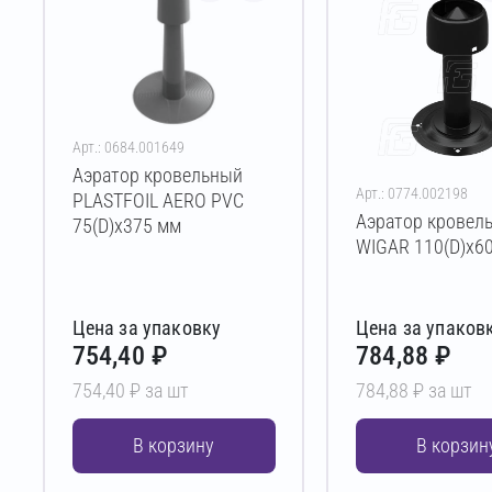
Арт.: 0684.001649
Аэратор кровельный
Арт.: 0774.002198
PLASTFOIL AERO PVC
Аэратор кровел
75(D)х375 мм
WIGAR 110(D)х6
Цена за упаковку
Цена за упаков
754,40 ₽
784,88 ₽
754,40 ₽ за шт
784,88 ₽ за шт
В корзину
В корзин