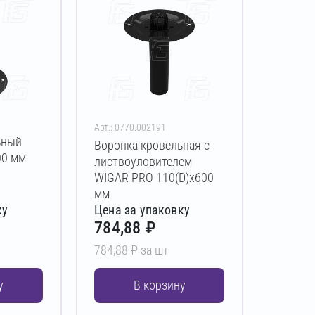
Арт.: 0770.002191
ьный
Воронка кровельная с
00 мм
листвоуловителем
WIGAR PRO 110(D)х600
мм
ку
Цена за упаковку
784,88 ₽
784,88 ₽ за шт
у
В корзину