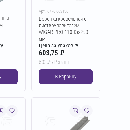
Арт.: 0770.002190
ьный
Воронка кровельная с
мм
листвоуловителем
WIGAR PRO 110(D)х250
мм
ку
Цена за упаковку
603,75 ₽
603,75 ₽ за шт
у
В корзину