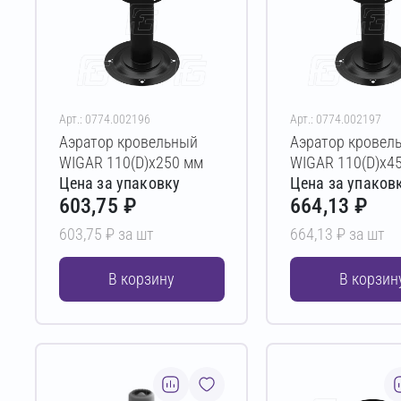
Арт.: 0774.002196
Арт.: 0774.002197
Аэратор кровельный
Аэратор кровел
WIGAR 110(D)х250 мм
WIGAR 110(D)х4
Цена за упаковку
Цена за упаков
603,75 ₽
664,13 ₽
603,75 ₽ за шт
664,13 ₽ за шт
В корзину
В корзин