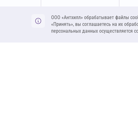
Оставить заявку
ООО «Антхилл» обрабатывает файлы cook
«Принять», вы соглашаетесь на их обраб
персональных данных осуществляется с
ANT
ПРОДУКЦИЯ
О компании
Теплоизоляция
Бренды
Гидроизоляция
Проекты
Ветрозащита и пар
Контакты
Крепеж
Вакансии
Комплектующие
Ребрендинг
Геосинтетика