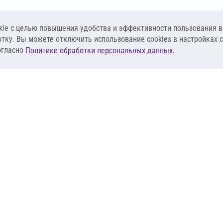
ie c целью повышения удобства и эффективности пользования в
отку. Вы можете отключить использование cookies в настройках 
огласно
.
Политике обработки персональных данных
КЛИЕНТАМ
ПОСТАВЩИКА
Материалы
Наши партнеры
Системы
Стать поставщи
оизоляция
Сервисы
Калькуляторы
База знаний