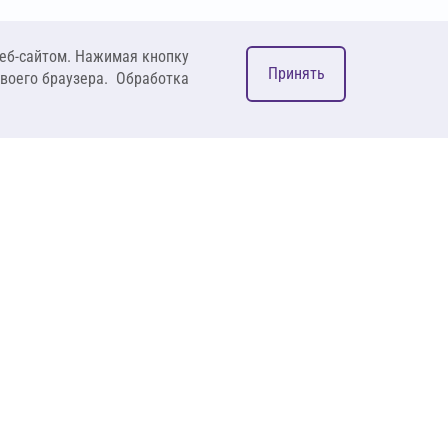
еб-сайтом. Нажимая кнопку
Принять
своего браузера. Обработка
М
ком
127083, Москва, ул. 8
Марта, д. 1, стр.12,
пом. 4/31