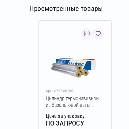
Просмотренные товары
Арт.: 0797.002861
Цилиндр термонавивной
из базальтовой ваты
ISOTEC Section-100-АЛ2
Цена за упаковку
70х60-1200 мм
ПО ЗАПРОСУ