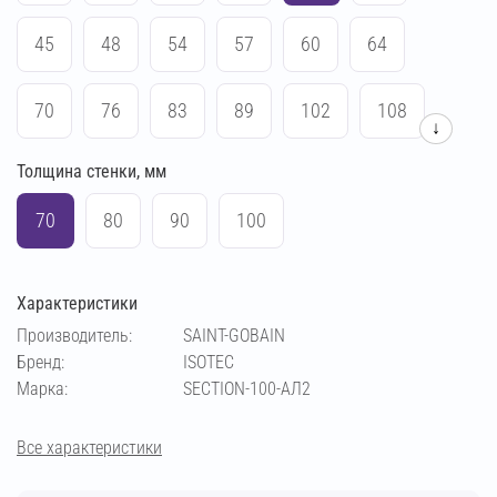
45
48
54
57
60
64
70
76
83
89
102
108
↓
Толщина стенки, мм
114
133
140
159
169
219
70
80
90
100
Характеристики
Производитель:
SAINT-GOBAIN
Бренд:
ISOTEC
Марка:
SECTION-100-АЛ2
Все характеристики