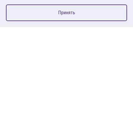
0
Принять
Главная
Избранное
Корзина
Каталог
127083, Москва, ул. 8 Марта, д. 1, стр.12, пом. 4/31
Пн-Пт: 09:00-18:00
+7 (495) 080 08 68
sales@anth.ru
ANT
КЛИЕНТАМ