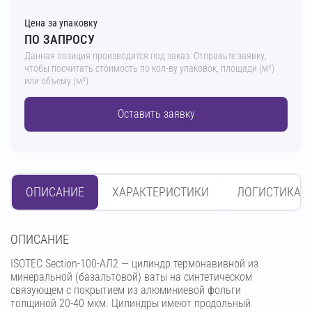
Цена за упаковку
ПО ЗАПРОСУ
Данная позиция производится под заказ. Отправьте заявку,
чтобы посчитать стоимость по кол-ву упаковок, площади (м²)
или объему (м³)
Оставить заявку
ОПИСАНИЕ
ХАРАКТЕРИСТИКИ
ЛОГИСТИКА
OПИСАНИЕ
ISOTEC Section-100-АЛ2 — цилиндр термонавивной из
минеральной (базальтовой) ваты на синтетическом
связующем с покрытием из алюминиевой фольги
толщиной 20-40 мкм. Цилиндры имеют продольный