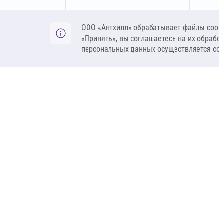
Оставить заявку
ООО «Антхилл» обрабатывает файлы cook
«Принять», вы соглашаетесь на их обраб
персональных данных осуществляется с
ANT
ПРОДУКЦИЯ
О компании
Теплоизоляция
Бренды
Гидроизоляция
Проекты
Ветрозащита и пар
Контакты
Крепеж
Вакансии
Комплектующие
Ребрендинг
Геосинтетика