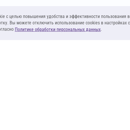
ie c целью повышения удобства и эффективности пользования в
отку. Вы можете отключить использование cookies в настройках 
огласно
.
Политике обработки персональных данных
КЛИЕНТАМ
ПОСТАВЩИКА
Материалы
Наши партнеры
Системы
Стать поставщи
оизоляция
Сервисы
Калькуляторы
База знаний