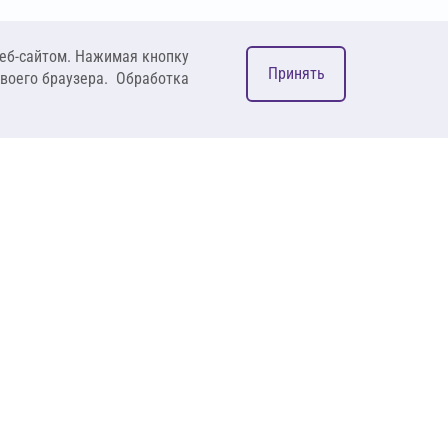
еб-сайтом. Нажимая кнопку
Принять
своего браузера. Обработка
М
ком
127083, Москва, ул. 8
Марта, д. 1, стр.12,
пом. 4/31