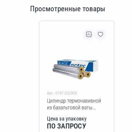
Просмотренные товары
Арт.: 0797.002903
Цилиндр термонавивной
из базальтовой ваты
ISOTEC Section-100-АЛ2
Цена за упаковку
90х38-1200 мм
ПО ЗАПРОСУ