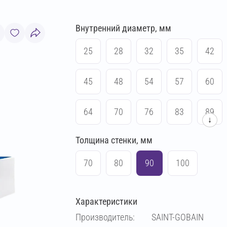
Внутренний диаметр, мм
25
28
32
35
42
45
48
54
57
60
64
70
76
83
89
↓
Толщина стенки, мм
102
108
114
133
70
80
90
100
140
159
169
219
Характеристики
38
Производитель:
SAINT-GOBAIN