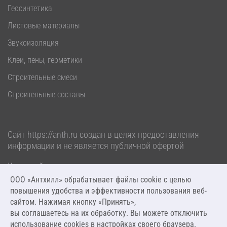
Геосинтетика
Листовые материалы
Звукоизоляция
Клеи, пены, герметики
Строительные смеси
Строительные составы
Сайт
https://anth.ru
создан в целях предоставления
информации и не является публичной офертой
Карта сайта
Политика обработки персональных данных
ООО «Антхилл» обрабатывает файлы cookie c целью
повышения удобства и эффективности пользования веб-
2026 ООО «Антхилл». Все права защищены.
сайтом. Нажимая кнопку «Принять»,
вы соглашаетесь на их обработку. Вы можете отключить
Разработка и сопровождение от
AW-CODE
использование cookies в настройках своего браузера.