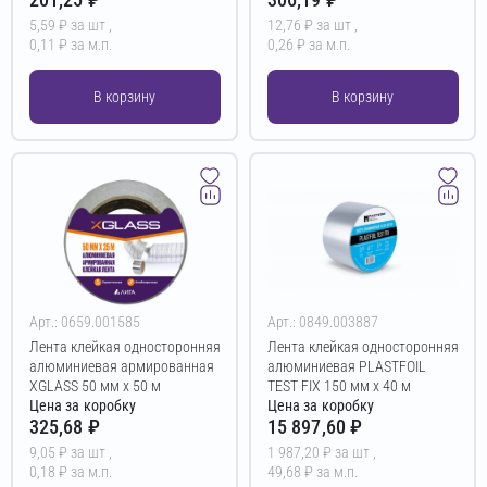
5,59 ₽ за шт ,
12,76 ₽ за шт ,
0,11 ₽ за м.п.
0,26 ₽ за м.п.
В корзину
В корзину
Арт.: 0659.001585
Арт.: 0849.003887
Лента клейкая односторонняя
Лента клейкая односторонняя
алюминиевая армированная
алюминиевая PLASTFOIL
XGLASS 50 мм х 50 м
TEST FIX 150 мм х 40 м
Цена за коробку
Цена за коробку
325,68 ₽
15 897,60 ₽
9,05 ₽ за шт ,
1 987,20 ₽ за шт ,
0,18 ₽ за м.п.
49,68 ₽ за м.п.