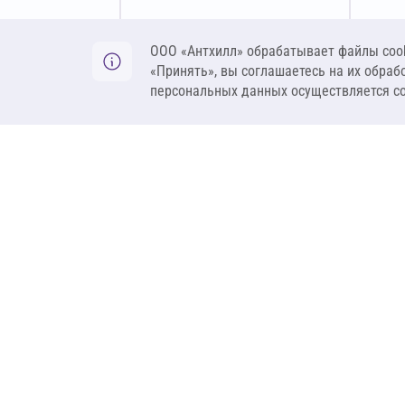
Оставить заявку
ООО «Антхилл» обрабатывает файлы cook
«Принять», вы соглашаетесь на их обраб
персональных данных осуществляется с
ANT
ПРОДУКЦИЯ
О компании
Теплоизоляция
Бренды
Гидроизоляция
Проекты
Ветрозащита и пар
Контакты
Крепеж
Вакансии
Комплектующие
Ребрендинг
Геосинтетика