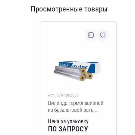
Просмотренные товары
Арт.: 0797.002859
Цилиндр термонавивной
из базальтовой ваты
ISOTEC Section-100-АЛ2
Цена за упаковку
70х54-1200 мм
ПО ЗАПРОСУ