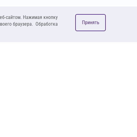
еб-сайтом. Нажимая кнопку
Принять
своего браузера. Обработка
М
ком
127083, Москва, ул. 8
Марта, д. 1, стр.12,
пом. 4/31