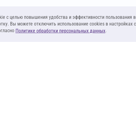
ie c целью повышения удобства и эффективности пользования в
отку. Вы можете отключить использование cookies в настройках 
огласно
.
Политике обработки персональных данных
КЛИЕНТАМ
ПОСТАВЩИКА
Материалы
Наши партнеры
Системы
Стать поставщи
оизоляция
Сервисы
Калькуляторы
База знаний