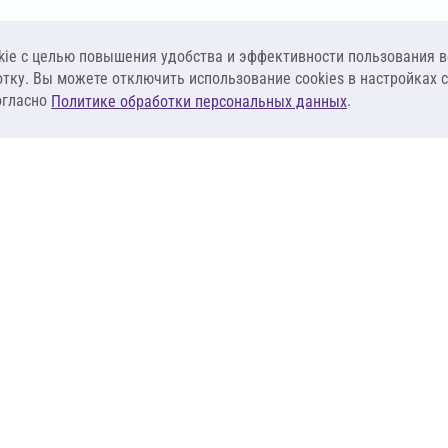
ie c целью повышения удобства и эффективности пользования в
отку. Вы можете отключить использование cookies в настройках 
огласно
.
Политике обработки персональных данных
КЛИЕНТАМ
ПОСТАВЩИКА
Материалы
Наши партнеры
Системы
Стать поставщи
оизоляция
Сервисы
Калькуляторы
База знаний