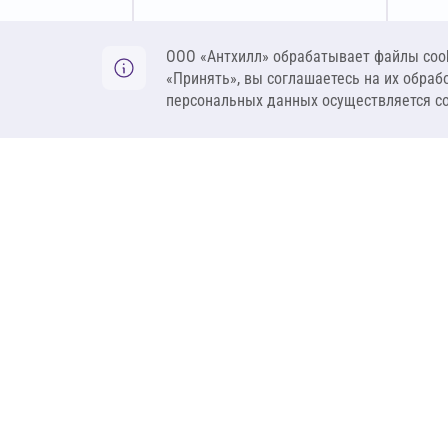
Оставить заявку
ООО «Антхилл» обрабатывает файлы cook
«Принять», вы соглашаетесь на их обраб
персональных данных осуществляется с
ANT
ПРОДУКЦИЯ
О компании
Теплоизоляция
Бренды
Гидроизоляция
Проекты
Ветрозащита и пар
Контакты
Крепеж
Вакансии
Комплектующие
Ребрендинг
Геосинтетика