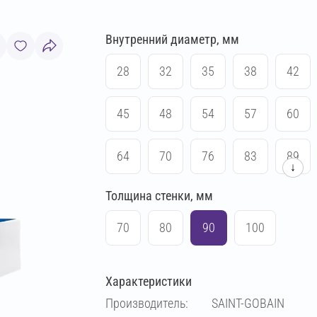
Внутренний диаметр, мм
28
32
35
38
42
45
48
54
57
60
64
70
76
83
89
↓
Толщина стенки, мм
102
108
114
133
70
80
90
100
140
159
169
219
Характеристики
25
Производитель:
SAINT-GOBAIN