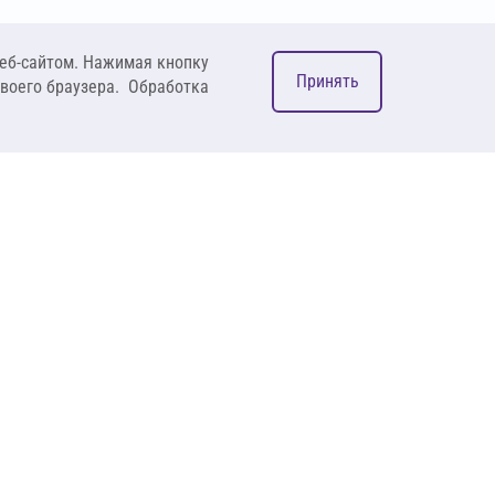
еб-сайтом. Нажимая кнопку
Принять
своего браузера. Обработка
М
ком
127083, Москва, ул. 8
Марта, д. 1, стр.12,
пом. 4/31