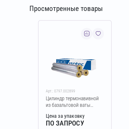
Просмотренные товары
Арт.: 0797.002899
Цилиндр термонавивной
из базальтовой ваты
ISOTEC Section-100-АЛ2
Цена за упаковку
90х25-1200 мм
ПО ЗАПРОСУ