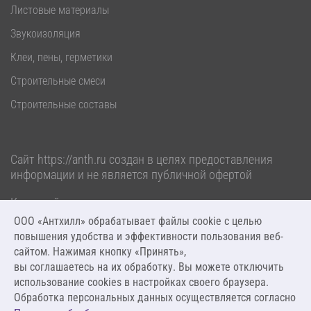
Листовые материалы
Звукоизоляция
Клеи, пены, герметики
Строительные смеси
Строительные составы
Сайт
https://anth.ru
создан в целях предоставления
информации и не является публичной офертой
Карта сайта
Политика обработки персональных данных
ООО «Антхилл» обрабатывает файлы cookie c целью
повышения удобства и эффективности пользования веб-
2026 ООО «Антхилл». Все права защищены.
сайтом. Нажимая кнопку «Принять»,
вы соглашаетесь на их обработку. Вы можете отключить
Разработка и сопровождение от
AW-CODE
использование cookies в настройках своего браузера.
Обработка персональных данных осуществляется согласно
Дизайн от
ANT