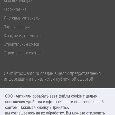
Комплектующие
Геосинтетика
Листовые материалы
Звукоизоляция
Клеи, пены, герметики
Строительные смеси
Строительные составы
Сайт
https://anth.ru
создан в целях предоставления
информации и не является публичной офертой
Карта сайта
Политика обработки персональных данных
ООО «Антхилл» обрабатывает файлы cookie c целью
повышения удобства и эффективности пользования веб-
2026 ООО «Антхилл». Все права защищены.
сайтом. Нажимая кнопку «Принять»,
вы соглашаетесь на их обработку. Вы можете отключить