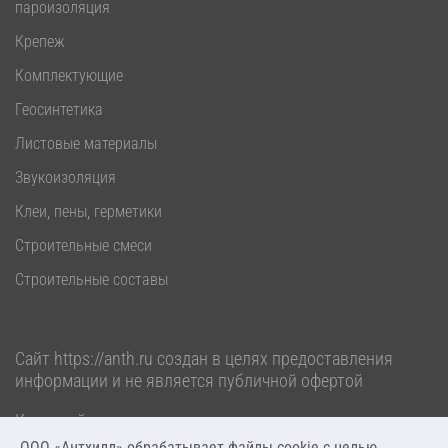
пароизоляция
Крепеж
Комплектующие
Геосинтетика
Листовые материалы
Звукоизоляция
Клеи, пены, герметики
Строительные смеси
Строительные составы
Сайт
https://anth.ru
создан в целях предоставления
информации и не является публичной офертой
Карта сайта
ООО «Антхилл» обрабатывает файлы cookie c целью