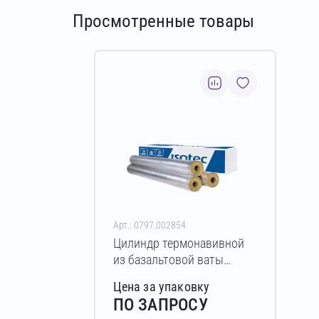
Просмотренные товары
Арт.: 0797.002854
Цилиндр термонавивной
из базальтовой ваты
ISOTEC Section-100-АЛ2
Цена за упаковку
70х35-1200 мм
ПО ЗАПРОСУ