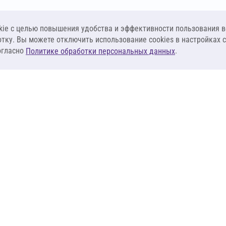
ie c целью повышения удобства и эффективности пользования в
отку. Вы можете отключить использование cookies в настройках 
огласно
.
Политике обработки персональных данных
КЛИЕНТАМ
ПОСТАВЩИКА
Материалы
Наши партнеры
Системы
Стать поставщи
оизоляция
Сервисы
Калькуляторы
База знаний