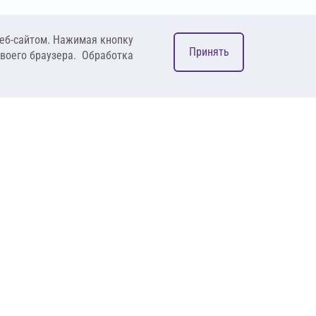
еб-сайтом. Нажимая кнопку
Принять
своего браузера. Обработка
М
ком
127083, Москва, ул. 8
Марта, д. 1, стр.12,
пом. 4/31