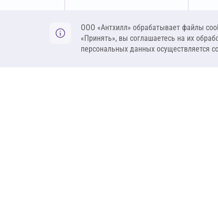
Оставить заявку
ООО «Антхилл» обрабатывает файлы cook
«Принять», вы соглашаетесь на их обраб
персональных данных осуществляется с
ANT
ПРОДУКЦИЯ
О компании
Теплоизоляция
Бренды
Гидроизоляция
Проекты
Ветрозащита и пар
Контакты
Крепеж
Вакансии
Комплектующие
Ребрендинг
Геосинтетика