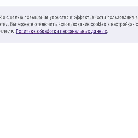
ie c целью повышения удобства и эффективности пользования в
отку. Вы можете отключить использование cookies в настройках 
огласно
.
Политике обработки персональных данных
КЛИЕНТАМ
ПОСТАВЩИКА
Материалы
Наши партнеры
Системы
Стать поставщи
оизоляция
Сервисы
Калькуляторы
База знаний