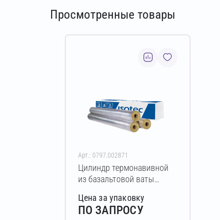
Просмотренные товары
Арт.: 0797.002871
Цилиндр термонавивной
из базальтовой ваты
ISOTEC Section-100-АЛ2
Цена за упаковку
70х140-1200 мм
ПО ЗАПРОСУ