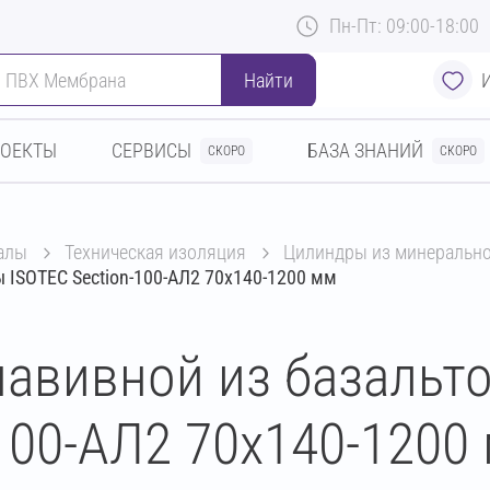
Пн-Пт: 09:00-18:00
Найти
РОЕКТЫ
СЕРВИСЫ
БАЗА ЗНАНИЙ
СКОРО
СКОРО
алы
техническая изоляция
цилиндры из минеральн
 ISOTEC Section-100-АЛ2 70х140-1200 мм
авивной из базальт
100-АЛ2 70х140-1200