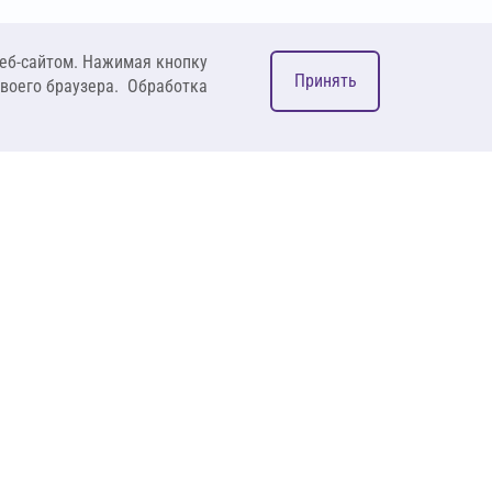
еб-сайтом. Нажимая кнопку
Принять
своего браузера. Обработка
М
ком
127083, Москва, ул. 8
Марта, д. 1, стр.12,
пом. 4/31