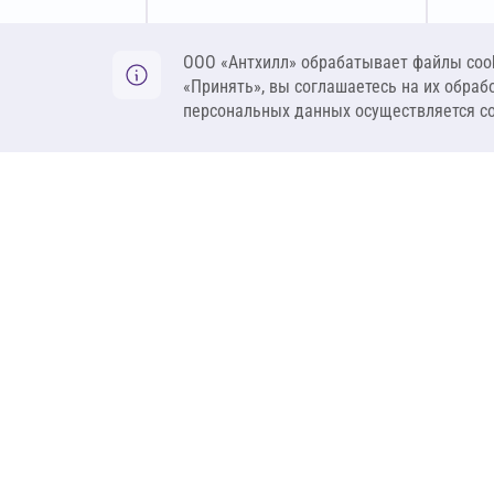
Оставить заявку
ООО «Антхилл» обрабатывает файлы cook
«Принять», вы соглашаетесь на их обраб
персональных данных осуществляется с
ANT
ПРОДУКЦИЯ
О компании
Теплоизоляция
Бренды
Гидроизоляция
Проекты
Ветрозащита и пар
Контакты
Крепеж
Вакансии
Комплектующие
Ребрендинг
Геосинтетика