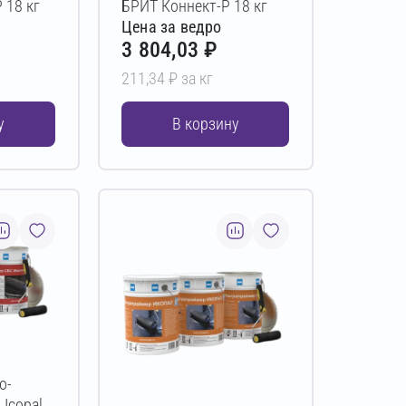
 18 кг
БРИТ Коннект-Р 18 кг
Цена за ведро
3 804,03 ₽
211,34 ₽ за кг
у
В корзину
о-
Icopal