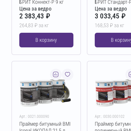
БРИТ Коннект-Р 9 кг
БРИТ Стандарт-Р
Цена за ведро
Цена за ведро
2 383,43 ₽
3 033,45 ₽
264,83 ₽ за кг
168,53 ₽ за кг
В корзину
В корзин
Арт.: 0021.000090
Арт.: 0030.000102
Праймер битумный BMI
Праймер битумн
Icopal ИКОПАЛ 21,5 л
полимерный BMI 