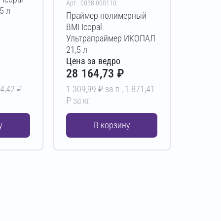
Арт.: 0038.000110
5 л
Праймер полимерный
BMI Icopal
Ультрапраймер ИКОПАЛ
21,5 л
Цена за ведро
28 164,73 ₽
4,42 ₽
1 309,99 ₽ за л ,
1 871,41
₽ за кг
у
В корзину