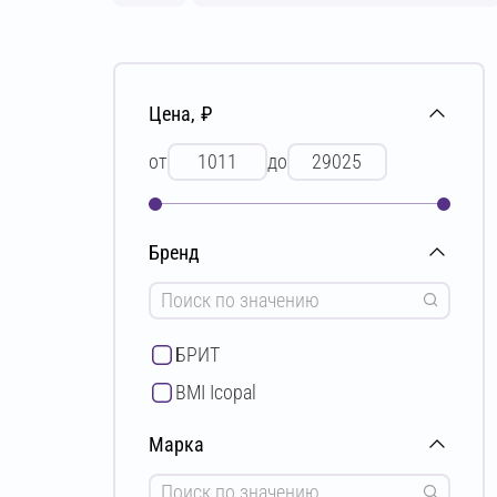
Цена, ₽
от
до
Бренд
БРИТ
BMI Icopal
Марка