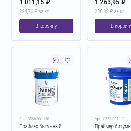
1 011,15 ₽
1 263,95 ₽
224,70 ₽ за кг
280,88 ₽ за кг
В корзину
В корзин
Арт.: 0586.001440
Арт.: 0587.001442
Праймер битумный
Праймер битум