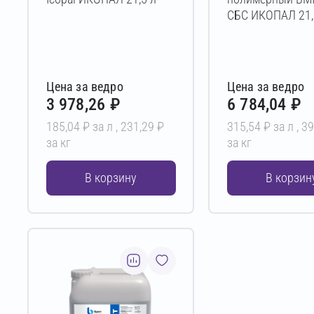
СБС ИКОПАЛ 21,
Цена за ведро
Цена за ведро
3 978,26 ₽
6 784,04 ₽
185,04 ₽ за л ,
231,29 ₽
315,54 ₽ за л ,
39
за кг
за кг
В корзину
В корзин