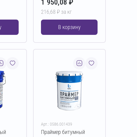
1 950,08 ₽
216,68 ₽ за кг
у
В корзину
Арт.: 0586.001439
ный
Праймер битумный