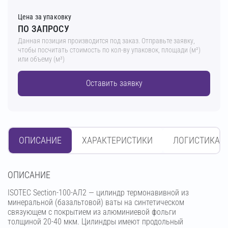
Цена за упаковку
ПО ЗАПРОСУ
Данная позиция производится под заказ. Отправьте заявку,
чтобы посчитать стоимость по кол-ву упаковок, площади (м²)
или объему (м³)
Оставить заявку
ОПИСАНИЕ
ХАРАКТЕРИСТИКИ
ЛОГИСТИКА
OПИСАНИЕ
ISOTEC Section-100-АЛ2 — цилиндр термонавивной из
минеральной (базальтовой) ваты на синтетическом
связующем с покрытием из алюминиевой фольги
толщиной 20-40 мкм. Цилиндры имеют продольный