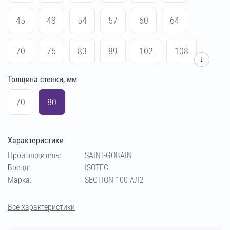
45
48
54
57
60
64
70
76
83
89
102
108
↓
Толщина стенки, мм
114
133
140
159
169
219
70
80
Характеристики
Производитель:
SAINT-GOBAIN
Бренд:
ISOTEC
Марка:
SECTION-100-АЛ2
Все характеристики