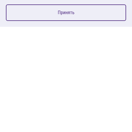
0
Принять
Главная
Избранное
Корзина
Каталог
127083, Москва, ул. 8 Марта, д. 1, стр.12, пом. 4/31
Пн-Пт: 09:00-18:00
+7 (495) 080 08 68
sales@anth.ru
ANT
КЛИЕНТАМ