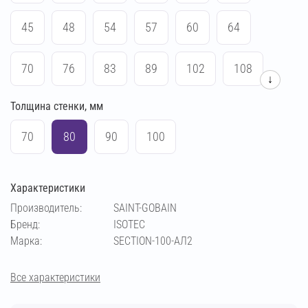
45
48
54
57
60
64
70
76
83
89
102
108
↓
Толщина стенки, мм
114
133
159
169
219
140
70
80
90
100
Характеристики
Производитель:
SAINT-GOBAIN
Бренд:
ISOTEC
Марка:
SECTION-100-АЛ2
Все характеристики