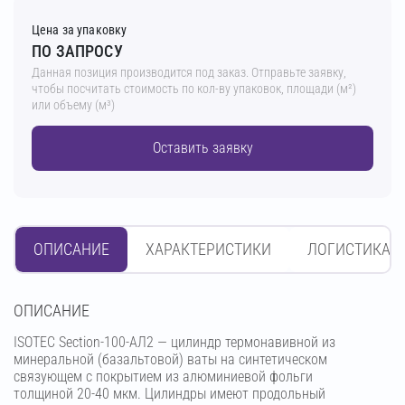
Цена за упаковку
ПО ЗАПРОСУ
Данная позиция производится под заказ. Отправьте заявку,
чтобы посчитать стоимость по кол-ву упаковок, площади (м²)
или объему (м³)
Оставить заявку
ОПИСАНИЕ
ХАРАКТЕРИСТИКИ
ЛОГИСТИКА
OПИСАНИЕ
ISOTEC Section-100-АЛ2 — цилиндр термонавивной из
минеральной (базальтовой) ваты на синтетическом
связующем с покрытием из алюминиевой фольги
толщиной 20-40 мкм. Цилиндры имеют продольный