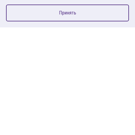
0
Принять
Главная
Избранное
Корзина
Каталог
127083, Москва, ул. 8 Марта, д. 1, стр.12, пом. 4/31
Пн-Пт: 09:00-18:00
+7 (495) 080 08 68
sales@anth.ru
ANT
КЛИЕНТАМ