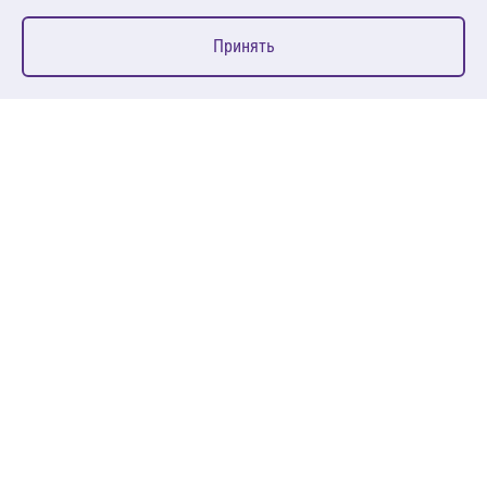
0
Принять
Главная
Избранное
Корзина
Каталог
127083, Москва, ул. 8 Марта, д. 1, стр.12, пом. 4/31
Пн-Пт: 09:00-18:00
+7 (495) 080 08 68
sales@anth.ru
ANT
КЛИЕНТАМ