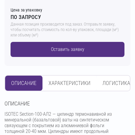
Цена за упаковку
ПО ЗАПРОСУ
Данная позиция производится под заказ. Отправьте заявку,
чтобы посчитать стоимость по кол-ву упаковок, площади (м²)
или объему (м³)
Оставить заявку
ОПИСАНИЕ
ХАРАКТЕРИСТИКИ
ЛОГИСТИКА
OПИСАНИЕ
ISOTEC Section-100-АЛ2 — цилиндр термонавивной из
минеральной (базальтовой) ваты на синтетическом
связующем с покрытием из алюминиевой фольги
толщиной 20-40 мкм. Цилиндры имеют продольный