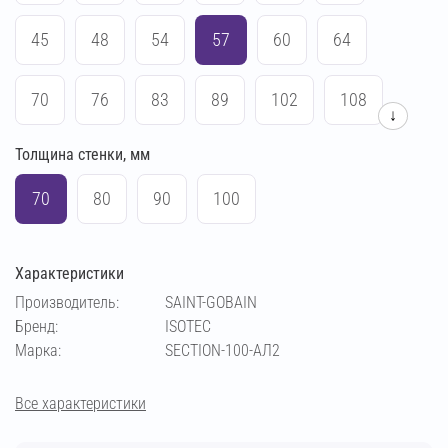
45
48
54
57
60
64
70
76
83
89
102
108
↓
Толщина стенки, мм
114
133
140
159
169
219
70
80
90
100
Характеристики
Производитель:
SAINT-GOBAIN
Бренд:
ISOTEC
Марка:
SECTION-100-АЛ2
Все характеристики