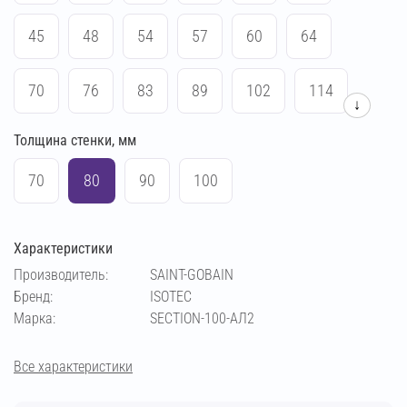
45
48
54
57
60
64
70
76
83
89
102
114
↓
Толщина стенки, мм
133
140
159
169
219
108
70
80
90
100
Характеристики
Производитель:
SAINT-GOBAIN
Бренд:
ISOTEC
Марка:
SECTION-100-АЛ2
Все характеристики