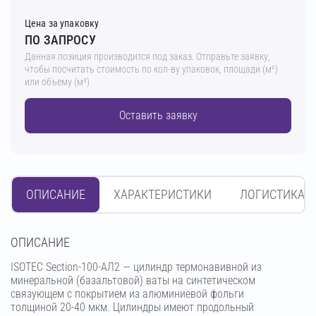
Цена за упаковку
ПО ЗАПРОСУ
Данная позиция производится под заказ. Отправьте заявку,
чтобы посчитать стоимость по кол-ву упаковок, площади (м²)
или объему (м³)
Оставить заявку
ОПИСАНИЕ
ХАРАКТЕРИСТИКИ
ЛОГИСТИКА
OПИСАНИЕ
ISOTEC Section-100-АЛ2 — цилиндр термонавивной из
минеральной (базальтовой) ваты на синтетическом
связующем с покрытием из алюминиевой фольги
толщиной 20-40 мкм. Цилиндры имеют продольный