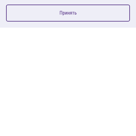
0
Принять
Главная
Избранное
Корзина
Каталог
127083, Москва, ул. 8 Марта, д. 1, стр.12, пом. 4/31
Пн-Пт: 09:00-18:00
+7 (495) 080 08 68
sales@anth.ru
ANT
КЛИЕНТАМ