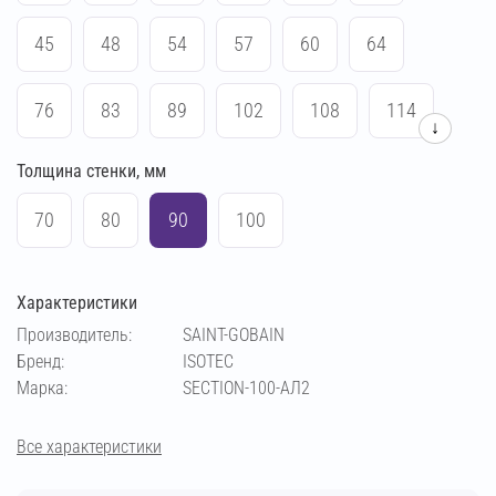
45
48
54
57
60
64
76
83
89
102
108
114
↓
Толщина стенки, мм
133
140
159
169
219
70
70
80
90
100
Характеристики
Производитель:
SAINT-GOBAIN
Бренд:
ISOTEC
Марка:
SECTION-100-АЛ2
Все характеристики