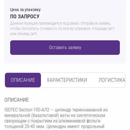
Цена за упаковку
ПО ЗАПРОСУ
Данная позиция производится под заказ. Отправьте заявку,
чтобы посчитать стоимость по кол-ву упаковок, площади (м²)
или объему (м³)
Оставить заявку
ОПИСАНИЕ
ХАРАКТЕРИСТИКИ
ЛОГИСТИКА
OПИСАНИЕ
ISOTEC Section-100-АЛ2 — цилиндр термонавивной из
минеральной (базальтовой) ваты на синтетическом
связующем с покрытием из алюминиевой фольги
толщиной 20-40 мкм. Цилиндры имеют продольный