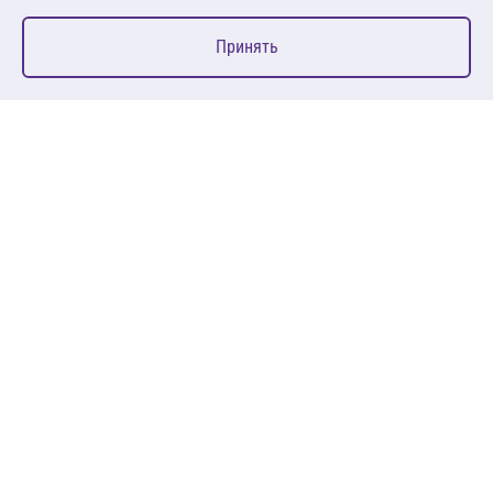
0
Принять
Главная
Избранное
Корзина
Каталог
127083, Москва, ул. 8 Марта, д. 1, стр.12, пом. 4/31
Пн-Пт: 09:00-18:00
+7 (495) 080 08 68
sales@anth.ru
ANT
КЛИЕНТАМ