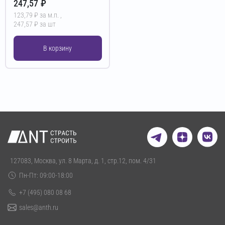
247,57 ₽
123,79 ₽ за м.п. ,
247,57 ₽ за шт
В корзину
127083, Москва, ул. 8 Марта, д. 1, стр.12, пом. 4/31
Пн-Пт: 09:00-18:00
+7 (495) 080 08 68
sales@anth.ru