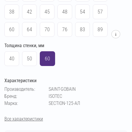
38
42
45
48
54
57
60
64
70
76
83
89
↓
Толщина стенки, мм
102
108
114
133
140
159
40
50
60
169
219
273
194
Характеристики
Производитель:
SAINT-GOBAIN
Бренд:
ISOTEC
Марка:
SECTION-125-АЛ
Все характеристики