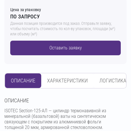
Цена за упаковку
ПО ЗАПРОСУ
Данная позиция производится под заказ. Отправьте заявку,
чтобы посчитать стоимость по кол-ву упаковок, площади (м²)
или объему (м³)
Оставить заявку
ОПИСАНИЕ
ХАРАКТЕРИСТИКИ
ЛОГИСТИКА
OПИСАНИЕ
ISOTEC Section-125-АЛ — цилиндр термонавивной из
минеральной (базальтовой) ваты на синтетическом
связующем с покрытием из алюминиевой фольги
толщиной 20 мкм, армированной стекловолокном.