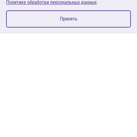
.
Политике обработки персональных данных
0
Принять
Главная
Избранное
Корзина
Каталог
127083, Москва, ул. 8 Марта, д. 1, стр.12, пом. 4/31
Пн-Пт: 09:00-18:00
+7 (495) 080 08 68
sales@anth.ru