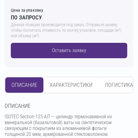
Цена за упаковку
ПО ЗАПРОСУ
Данная позиция производится под заказ. Отправьте заявку,
чтобы посчитать стоимость по кол-ву упаковок, площади (м²)
или объему (м³)
Оставить заявку
ОПИСАНИЕ
ХАРАКТЕРИСТИКИ
ЛОГИСТИКА
OПИСАНИЕ
ISOTEC Section-125-АЛ — цилиндр термонавивной из
минеральной (базальтовой) ваты на синтетическом
связующем с покрытием из алюминиевой фольги
толщиной 20 мкм, армированной стекловолокном.