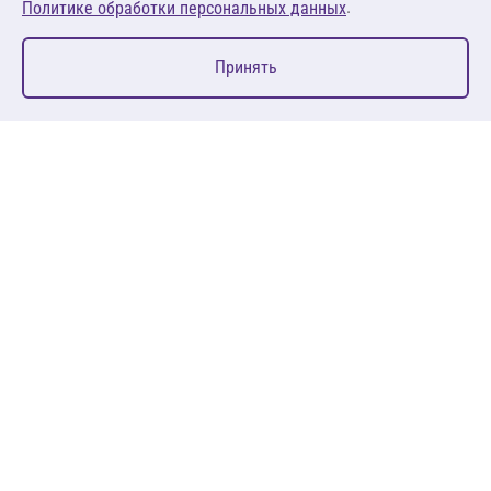
.
Политике обработки персональных данных
0
Принять
Главная
Избранное
Корзина
Каталог
127083, Москва, ул. 8 Марта, д. 1, стр.12, пом. 4/31
Пн-Пт: 09:00-18:00
+7 (495) 080 08 68
sales@anth.ru