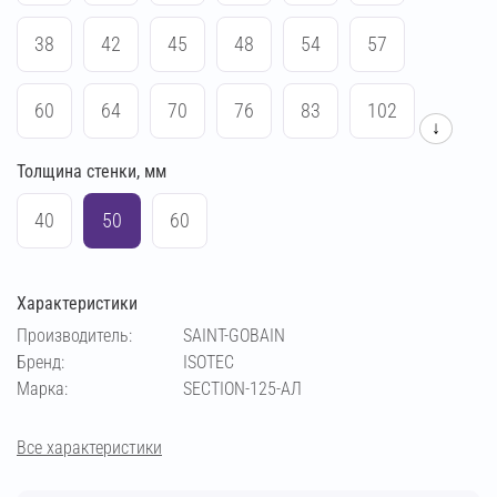
38
42
45
48
54
57
60
64
70
76
83
102
↓
Толщина стенки, мм
108
114
133
140
159
169
40
50
60
194
219
273
89
Характеристики
Производитель:
SAINT-GOBAIN
Бренд:
ISOTEC
Марка:
SECTION-125-АЛ
Все характеристики