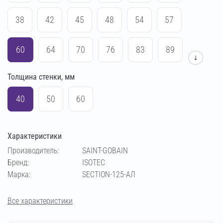
38
42
45
48
54
57
60
64
70
76
83
89
↓
Толщина стенки, мм
102
108
114
133
140
159
40
50
60
169
194
219
273
Характеристики
Производитель:
SAINT-GOBAIN
Бренд:
ISOTEC
Марка:
SECTION-125-АЛ
Все характеристики