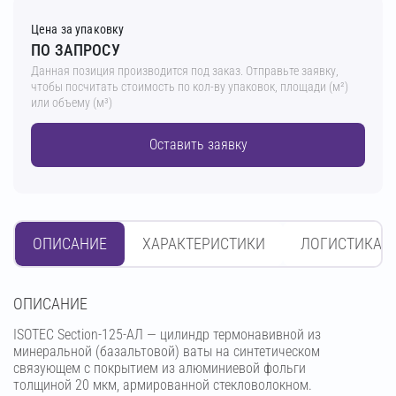
Цена за упаковку
ПО ЗАПРОСУ
Данная позиция производится под заказ. Отправьте заявку,
чтобы посчитать стоимость по кол-ву упаковок, площади (м²)
или объему (м³)
Оставить заявку
ОПИСАНИЕ
ХАРАКТЕРИСТИКИ
ЛОГИСТИКА
OПИСАНИЕ
ISOTEC Section-125-АЛ — цилиндр термонавивной из
минеральной (базальтовой) ваты на синтетическом
связующем с покрытием из алюминиевой фольги
толщиной 20 мкм, армированной стекловолокном.