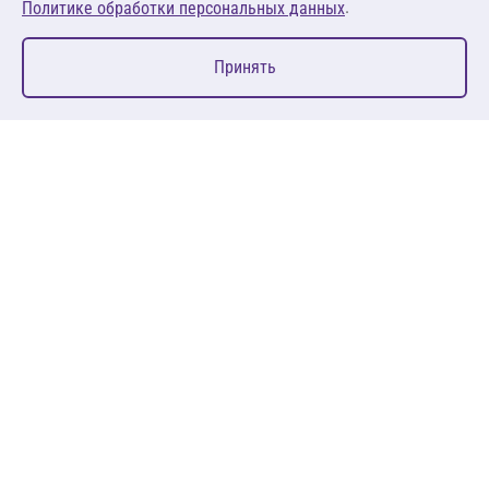
.
Политике обработки персональных данных
0
Принять
Главная
Избранное
Корзина
Каталог
127083, Москва, ул. 8 Марта, д. 1, стр.12, пом. 4/31
Пн-Пт: 09:00-18:00
+7 (495) 080 08 68
sales@anth.ru