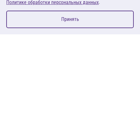
.
Политике обработки персональных данных
0
Принять
Главная
Избранное
Корзина
Каталог
127083, Москва, ул. 8 Марта, д. 1, стр.12, пом. 4/31
Пн-Пт: 09:00-18:00
+7 (495) 080 08 68
sales@anth.ru