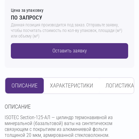
Цена за упаковку
ПО ЗАПРОСУ
Данная позиция производится под заказ. Отправьте заявку,
чтобы посчитать стоимость по кол-ву упаковок, площади (м²)
или объему (м³)
Оставить заявку
ОПИСАНИЕ
ХАРАКТЕРИСТИКИ
ЛОГИСТИКА
OПИСАНИЕ
ISOTEC Section-125-АЛ — цилиндр термонавивной из
минеральной (базальтовой) ваты на синтетическом
связующем с покрытием из алюминиевой фольги
толщиной 20 мкм, армированной стекловолокном.