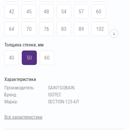
42
45
48
54
57
60
64
70
76
83
89
102
↓
Толщина стенки, мм
108
114
133
140
159
169
40
50
60
194
219
273
25
Характеристики
Производитель:
SAINT-GOBAIN
Бренд:
ISOTEC
Марка:
SECTION-125-АЛ
Все характеристики