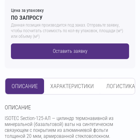
Цена за упаковку
ПО ЗАПРОСУ
Данная позиция производится под заказ. Отправьте заявку,
чтобы посчитать стоимость по кол-ву упаковок, площади (м²)
или объему (м³)
Оставить заявку
ОПИСАНИЕ
ХАРАКТЕРИСТИКИ
ЛОГИСТИКА
OПИСАНИЕ
ISOTEC Section-125-АЛ — цилиндр термонавивной из
минеральной (базальтовой) ваты на синтетическом
связующем с покрытием из алюминиевой фольги
толщиной 20 мкм, армированной стекловолокном.