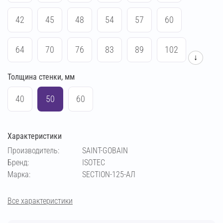
42
45
48
54
57
60
64
70
76
83
89
102
↓
Толщина стенки, мм
108
114
133
140
159
169
40
50
60
194
219
273
21
Характеристики
Производитель:
SAINT-GOBAIN
Бренд:
ISOTEC
Марка:
SECTION-125-АЛ
Все характеристики