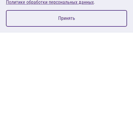
.
Политике обработки персональных данных
0
Принять
Главная
Избранное
Корзина
Каталог
127083, Москва, ул. 8 Марта, д. 1, стр.12, пом. 4/31
Пн-Пт: 09:00-18:00
+7 (495) 080 08 68
sales@anth.ru