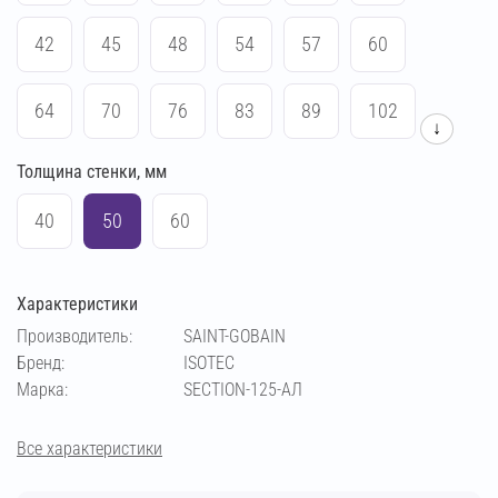
42
45
48
54
57
60
64
70
76
83
89
102
↓
Толщина стенки, мм
108
114
133
140
159
169
40
50
60
194
219
273
38
Характеристики
Производитель:
SAINT-GOBAIN
Бренд:
ISOTEC
Марка:
SECTION-125-АЛ
Все характеристики