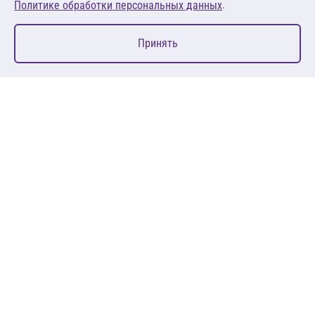
.
Политике обработки персональных данных
0
Принять
Главная
Избранное
Корзина
Каталог
127083, Москва, ул. 8 Марта, д. 1, стр.12, пом. 4/31
Пн-Пт: 09:00-18:00
+7 (495) 080 08 68
sales@anth.ru