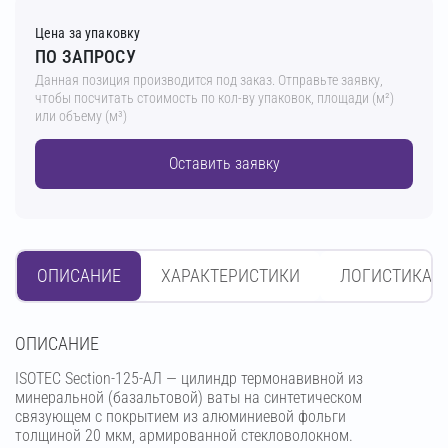
Цена за упаковку
ПО ЗАПРОСУ
Данная позиция производится под заказ. Отправьте заявку,
чтобы посчитать стоимость по кол-ву упаковок, площади (м²)
или объему (м³)
Оставить заявку
ОПИСАНИЕ
ХАРАКТЕРИСТИКИ
ЛОГИСТИКА
OПИСАНИЕ
ISOTEC Section-125-АЛ — цилиндр термонавивной из
минеральной (базальтовой) ваты на синтетическом
связующем с покрытием из алюминиевой фольги
толщиной 20 мкм, армированной стекловолокном.