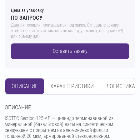
Цена за упаковку
ПО ЗАПРОСУ
Данная позиция производится под заказ. Отправьте заявку,
чтобы посчитать стоимость по кол-ву упаковок, площади (м²)
или объему (м³)
Оставить заявку
ОПИСАНИЕ
ХАРАКТЕРИСТИКИ
ЛОГИСТИКА
OПИСАНИЕ
ISOTEC Section-125-АЛ — цилиндр термонавивной из
минеральной (базальтовой) ваты на синтетическом
связующем с покрытием из алюминиевой фольги
толщиной 20 мкм, армированной стекловолокном.