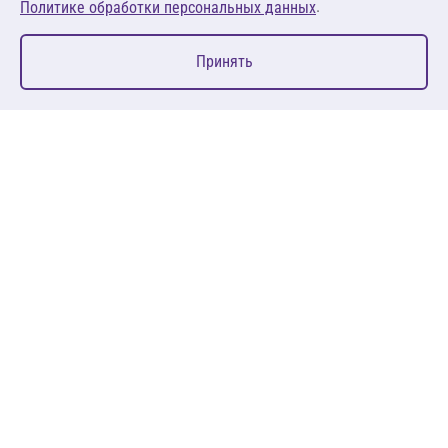
.
Политике обработки персональных данных
0
Принять
Главная
Избранное
Корзина
Каталог
127083, Москва, ул. 8 Марта, д. 1, стр.12, пом. 4/31
Пн-Пт: 09:00-18:00
+7 (495) 080 08 68
sales@anth.ru