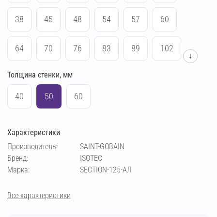
38
45
48
54
57
60
64
70
76
83
89
102
↓
Толщина стенки, мм
108
114
133
140
159
169
40
50
60
194
219
273
42
Характеристики
Производитель:
SAINT-GOBAIN
Бренд:
ISOTEC
Марка:
SECTION-125-АЛ
Все характеристики