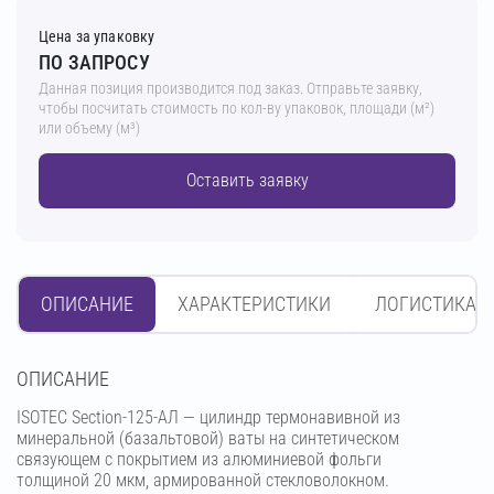
Цена за упаковку
ПО ЗАПРОСУ
Данная позиция производится под заказ. Отправьте заявку,
чтобы посчитать стоимость по кол-ву упаковок, площади (м²)
или объему (м³)
Оставить заявку
ОПИСАНИЕ
ХАРАКТЕРИСТИКИ
ЛОГИСТИКА
OПИСАНИЕ
ISOTEC Section-125-АЛ — цилиндр термонавивной из
минеральной (базальтовой) ваты на синтетическом
связующем с покрытием из алюминиевой фольги
толщиной 20 мкм, армированной стекловолокном.