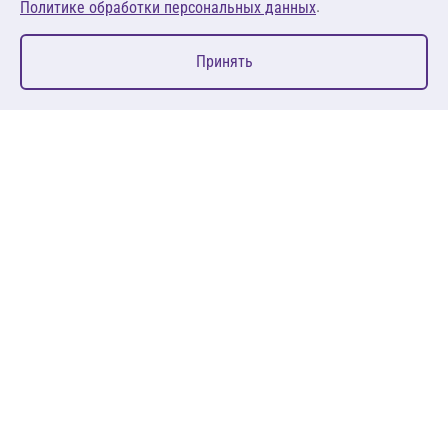
.
Политике обработки персональных данных
0
Принять
Главная
Избранное
Корзина
Каталог
127083, Москва, ул. 8 Марта, д. 1, стр.12, пом. 4/31
Пн-Пт: 09:00-18:00
+7 (495) 080 08 68
sales@anth.ru