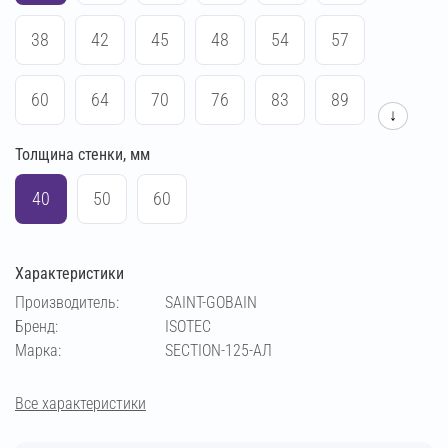
38
42
45
48
54
57
60
64
70
76
83
89
↓
Толщина стенки, мм
102
108
114
133
140
159
40
50
60
169
194
219
273
Характеристики
Производитель:
SAINT-GOBAIN
Бренд:
ISOTEC
Марка:
SECTION-125-АЛ
Все характеристики