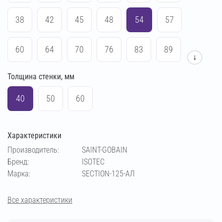
38
42
45
48
54
57
60
64
70
76
83
89
↓
Толщина стенки, мм
102
108
114
133
140
159
40
50
60
169
194
219
273
Характеристики
Производитель:
SAINT-GOBAIN
Бренд:
ISOTEC
Марка:
SECTION-125-АЛ
Все характеристики