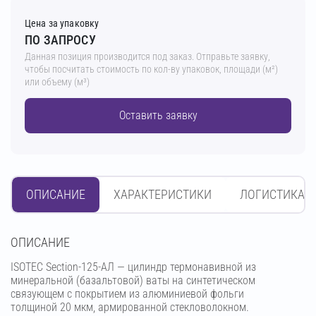
Цена за упаковку
ПО ЗАПРОСУ
Данная позиция производится под заказ. Отправьте заявку,
чтобы посчитать стоимость по кол-ву упаковок, площади (м²)
или объему (м³)
Оставить заявку
ОПИСАНИЕ
ХАРАКТЕРИСТИКИ
ЛОГИСТИКА
OПИСАНИЕ
ISOTEC Section-125-АЛ — цилиндр термонавивной из
минеральной (базальтовой) ваты на синтетическом
связующем с покрытием из алюминиевой фольги
толщиной 20 мкм, армированной стекловолокном.