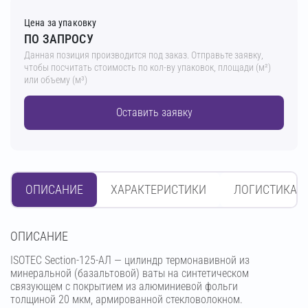
Цена за упаковку
ПО ЗАПРОСУ
Данная позиция производится под заказ. Отправьте заявку,
чтобы посчитать стоимость по кол-ву упаковок, площади (м²)
или объему (м³)
Оставить заявку
ОПИСАНИЕ
ХАРАКТЕРИСТИКИ
ЛОГИСТИКА
OПИСАНИЕ
ISOTEC Section-125-АЛ — цилиндр термонавивной из
минеральной (базальтовой) ваты на синтетическом
связующем с покрытием из алюминиевой фольги
толщиной 20 мкм, армированной стекловолокном.