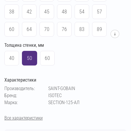
38
42
45
48
54
57
60
64
70
76
83
89
↓
Толщина стенки, мм
102
108
114
133
140
159
40
50
60
169
219
273
194
Характеристики
Производитель:
SAINT-GOBAIN
Бренд:
ISOTEC
Марка:
SECTION-125-АЛ
Все характеристики