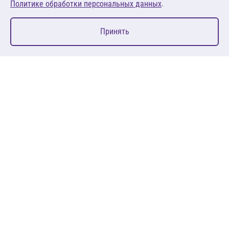
.
Политике обработки персональных данных
0
Принять
Главная
Избранное
Корзина
Каталог
127083, Москва, ул. 8 Марта, д. 1, стр.12, пом. 4/31
Пн-Пт: 09:00-18:00
+7 (495) 080 08 68
sales@anth.ru