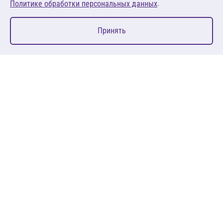
.
Политике обработки персональных данных
0
Принять
Главная
Избранное
Корзина
Каталог
127083, Москва, ул. 8 Марта, д. 1, стр.12, пом. 4/31
Пн-Пт: 09:00-18:00
+7 (495) 080 08 68
sales@anth.ru