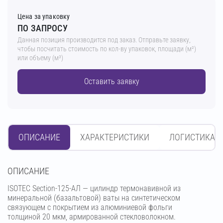
Цена за упаковку
ПО ЗАПРОСУ
Данная позиция производится под заказ. Отправьте заявку,
чтобы посчитать стоимость по кол-ву упаковок, площади (м²)
или объему (м³)
Оставить заявку
ОПИСАНИЕ
ХАРАКТЕРИСТИКИ
ЛОГИСТИКА
OПИСАНИЕ
ISOTEC Section-125-АЛ — цилиндр термонавивной из
минеральной (базальтовой) ваты на синтетическом
связующем с покрытием из алюминиевой фольги
толщиной 20 мкм, армированной стекловолокном.