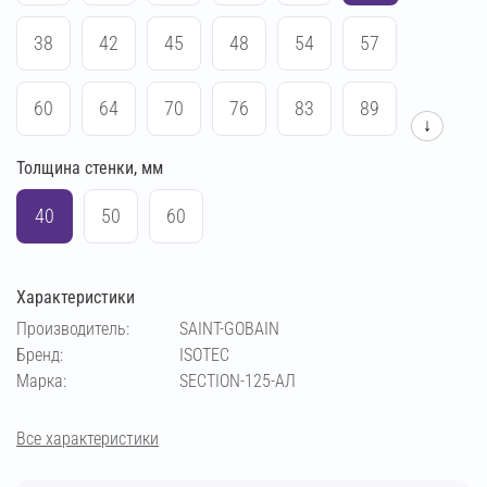
38
42
45
48
54
57
60
64
70
76
83
89
↓
Толщина стенки, мм
102
108
114
133
140
159
40
50
60
169
194
219
273
Характеристики
Производитель:
SAINT-GOBAIN
Бренд:
ISOTEC
Марка:
SECTION-125-АЛ
Все характеристики