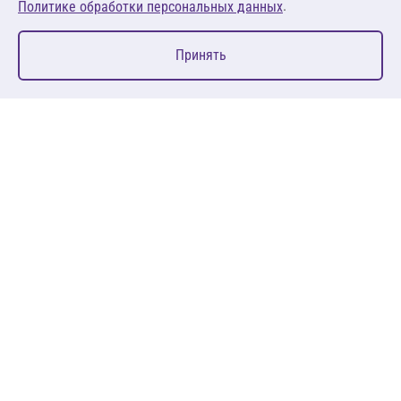
.
Политике обработки персональных данных
0
Принять
Главная
Избранное
Корзина
Каталог
127083, Москва, ул. 8 Марта, д. 1, стр.12, пом. 4/31
Пн-Пт: 09:00-18:00
+7 (495) 080 08 68
sales@anth.ru