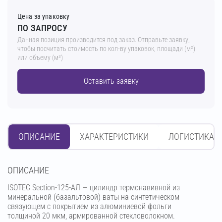
Цена за упаковку
ПО ЗАПРОСУ
Данная позиция производится под заказ. Отправьте заявку,
чтобы посчитать стоимость по кол-ву упаковок, площади (м²)
или объему (м³)
Оставить заявку
ОПИСАНИЕ
ХАРАКТЕРИСТИКИ
ЛОГИСТИКА
OПИСАНИЕ
ISOTEC Section-125-АЛ — цилиндр термонавивной из
минеральной (базальтовой) ваты на синтетическом
связующем с покрытием из алюминиевой фольги
толщиной 20 мкм, армированной стекловолокном.