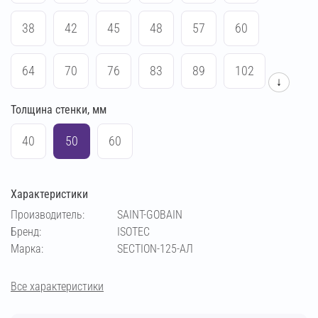
38
42
45
48
57
60
64
70
76
83
89
102
↓
Толщина стенки, мм
108
114
133
140
159
169
40
50
60
194
219
273
54
Характеристики
Производитель:
SAINT-GOBAIN
Бренд:
ISOTEC
Марка:
SECTION-125-АЛ
Все характеристики