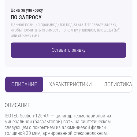
Цена за упаковку
ПО ЗАПРОСУ
Данная позиция производится под заказ. Отправьте заявку,
чтобы посчитать стоимость по кол-ву упаковок, площади (м²)
или объему (м³)
Оставить заявку
ОПИСАНИЕ
ХАРАКТЕРИСТИКИ
ЛОГИСТИКА
OПИСАНИЕ
ISOTEC Section-125-АЛ — цилиндр термонавивной из
минеральной (базальтовой) ваты на синтетическом
связующем с покрытием из алюминиевой фольги
толщиной 20 мкм, армированной стекловолокном.