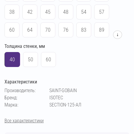
38
42
45
48
54
57
60
64
70
76
83
89
↓
Толщина стенки, мм
102
108
114
133
140
159
40
50
60
169
194
219
273
Характеристики
Производитель:
SAINT-GOBAIN
Бренд:
ISOTEC
Марка:
SECTION-125-АЛ
Все характеристики