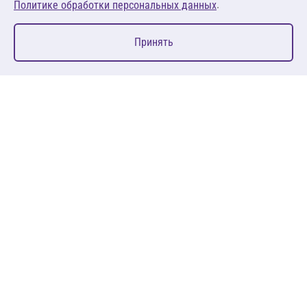
.
Политике обработки персональных данных
0
Принять
Главная
Избранное
Корзина
Каталог
127083, Москва, ул. 8 Марта, д. 1, стр.12, пом. 4/31
Пн-Пт: 09:00-18:00
+7 (495) 080 08 68
sales@anth.ru