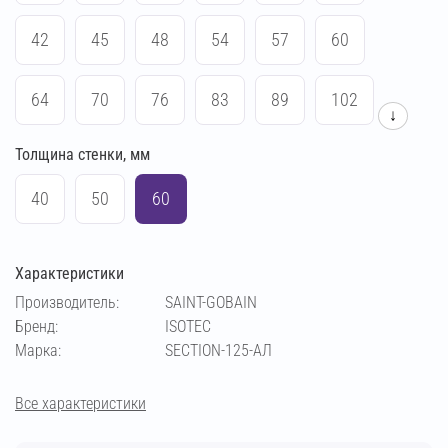
42
45
48
54
57
60
64
70
76
83
89
102
↓
Толщина стенки, мм
108
114
133
140
159
169
40
50
60
194
219
273
38
Характеристики
Производитель:
SAINT-GOBAIN
Бренд:
ISOTEC
Марка:
SECTION-125-АЛ
Все характеристики