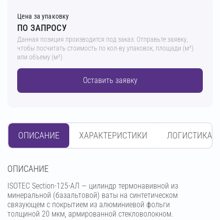
Цена за упаковку
ПО ЗАПРОСУ
Данная позиция производится под заказ. Отправьте заявку,
чтобы посчитать стоимость по кол-ву упаковок, площади (м²)
или объему (м³)
Оставить заявку
ОПИСАНИЕ
ХАРАКТЕРИСТИКИ
ЛОГИСТИКА
OПИСАНИЕ
ISOTEC Section-125-АЛ — цилиндр термонавивной из
минеральной (базальтовой) ваты на синтетическом
связующем с покрытием из алюминиевой фольги
толщиной 20 мкм, армированной стекловолокном.