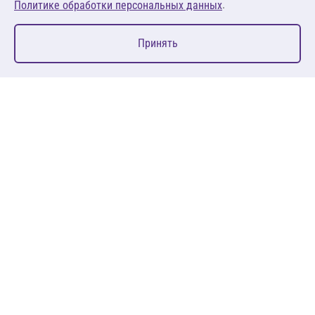
.
Политике обработки персональных данных
0
Принять
Главная
Избранное
Корзина
Каталог
127083, Москва, ул. 8 Марта, д. 1, стр.12, пом. 4/31
Пн-Пт: 09:00-18:00
+7 (495) 080 08 68
sales@anth.ru