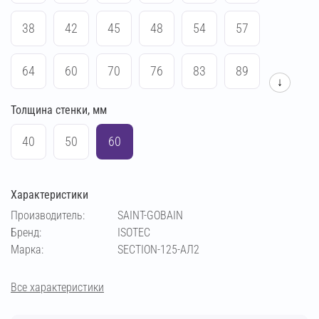
38
42
45
48
54
57
64
60
70
76
83
89
↓
Толщина стенки, мм
102
108
114
133
159
169
40
50
60
194
219
273
140
Характеристики
Производитель:
SAINT-GOBAIN
Бренд:
ISOTEC
Марка:
SECTION-125-АЛ2
Все характеристики