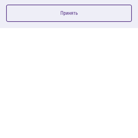
0
Принять
Главная
Избранное
Корзина
Каталог
127083, Москва, ул. 8 Марта, д. 1, стр.12, пом. 4/31
Пн-Пт: 09:00-18:00
+7 (495) 080 08 68
sales@anth.ru
ANT
КЛИЕНТАМ