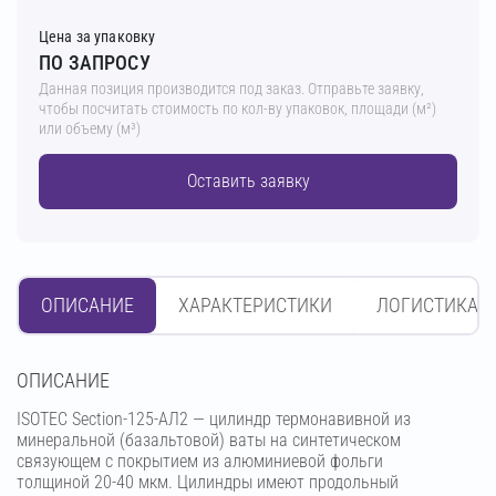
Цена за упаковку
ПО ЗАПРОСУ
Данная позиция производится под заказ. Отправьте заявку,
чтобы посчитать стоимость по кол-ву упаковок, площади (м²)
или объему (м³)
Оставить заявку
ОПИСАНИЕ
ХАРАКТЕРИСТИКИ
ЛОГИСТИКА
OПИСАНИЕ
ISOTEC Section-125-АЛ2 — цилиндр термонавивной из
минеральной (базальтовой) ваты на синтетическом
связующем с покрытием из алюминиевой фольги
толщиной 20-40 мкм. Цилиндры имеют продольный