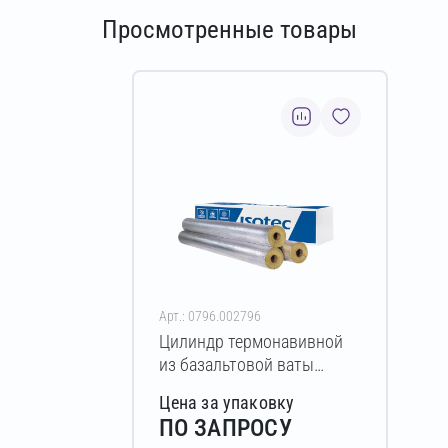
Просмотренные товары
Арт.: 0796.002796
Цилиндр термонавивной
из базальтовой ваты
ISOTEC Section-125-АЛ2
Цена за упаковку
50х18-1200 мм
ПО ЗАПРОСУ