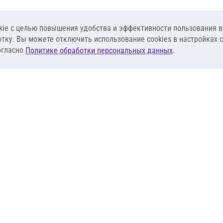
ie c целью повышения удобства и эффективности пользования в
отку. Вы можете отключить использование cookies в настройках 
огласно
.
Политике обработки персональных данных
КЛИЕНТАМ
ПОСТАВЩИКА
Материалы
Наши партнеры
Системы
Стать поставщи
оизоляция
Сервисы
Калькуляторы
База знаний