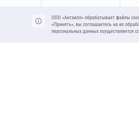
Оставить заявку
ООО «Антхилл» обрабатывает файлы cook
«Принять», вы соглашаетесь на их обраб
персональных данных осуществляется с
ANT
ПРОДУКЦИЯ
О компании
Теплоизоляция
Бренды
Гидроизоляция
Проекты
Ветрозащита и пар
Контакты
Крепеж
Вакансии
Комплектующие
Ребрендинг
Геосинтетика