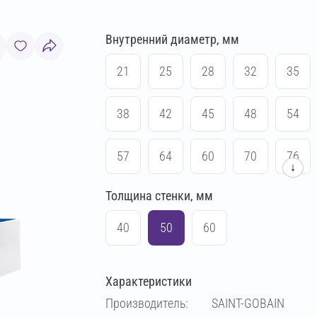
Внутренний диаметр, мм
21
25
28
32
35
38
42
45
48
54
57
64
60
70
76
↓
Толщина стенки, мм
83
89
102
108
40
50
60
114
133
140
159
Характеристики
169
194
219
273
Производитель:
SAINT-GOBAIN