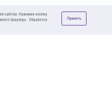
еб-сайтом. Нажимая кнопку
Принять
своего браузера. Обработка
М
ком
127083, Москва, ул. 8
Марта, д. 1, стр.12,
пом. 4/31