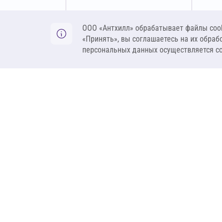
Оставить заявку
ООО «Антхилл» обрабатывает файлы cook
«Принять», вы соглашаетесь на их обраб
персональных данных осуществляется с
ANT
ПРОДУКЦИЯ
О компании
Теплоизоляция
Бренды
Гидроизоляция
Проекты
Ветрозащита и пар
Контакты
Крепеж
Вакансии
Комплектующие
Ребрендинг
Геосинтетика