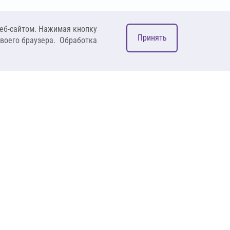
еб-сайтом. Нажимая кнопку
Принять
своего браузера. Обработка
М
ком
127083, Москва, ул. 8
Марта, д. 1, стр.12,
пом. 4/31