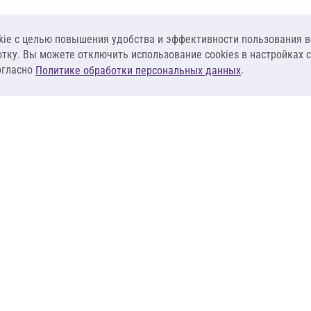
ie c целью повышения удобства и эффективности пользования в
отку. Вы можете отключить использование cookies в настройках 
огласно
.
Политике обработки персональных данных
КЛИЕНТАМ
ПОСТАВЩИКА
Материалы
Наши партнеры
Системы
Стать поставщи
оизоляция
Сервисы
Калькуляторы
База знаний