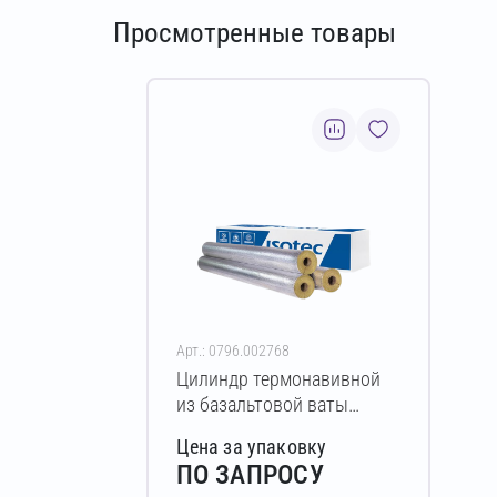
Просмотренные товары
Арт.: 0796.002768
Цилиндр термонавивной
из базальтовой ваты
ISOTEC Section-125-АЛ2
Цена за упаковку
40х18-1200 мм
ПО ЗАПРОСУ