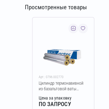
Просмотренные товары
Арт.: 0796.002770
Цилиндр термонавивной
из базальтовой ваты
ISOTEC Section-125-АЛ2
Цена за упаковку
40х25-1200 мм
ПО ЗАПРОСУ