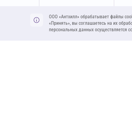
Оставить заявку
ООО «Антхилл» обрабатывает файлы cook
«Принять», вы соглашаетесь на их обраб
персональных данных осуществляется с
ANT
ПРОДУКЦИЯ
О компании
Теплоизоляция
Бренды
Гидроизоляция
Проекты
Ветрозащита и пар
Контакты
Крепеж
Вакансии
Комплектующие
Ребрендинг
Геосинтетика