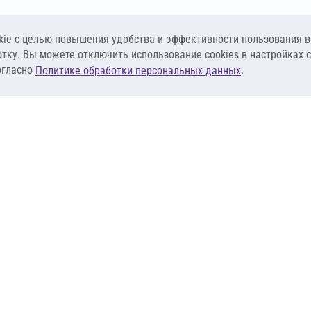
ie c целью повышения удобства и эффективности пользования в
отку. Вы можете отключить использование cookies в настройках 
огласно
.
Политике обработки персональных данных
КЛИЕНТАМ
ПОСТАВЩИКА
Материалы
Наши партнеры
Системы
Стать поставщи
оизоляция
Сервисы
Калькуляторы
База знаний