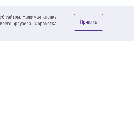
еб-сайтом. Нажимая кнопку
Принять
своего браузера. Обработка
М
ком
127083, Москва, ул. 8
Марта, д. 1, стр.12,
пом. 4/31