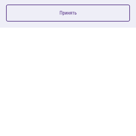
0
Принять
Главная
Избранное
Корзина
Каталог
127083, Москва, ул. 8 Марта, д. 1, стр.12, пом. 4/31
Пн-Пт: 09:00-18:00
+7 (495) 080 08 68
sales@anth.ru
ANT
КЛИЕНТАМ