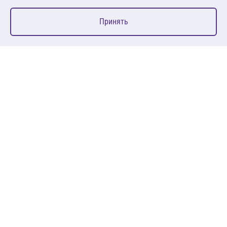
0
Принять
Главная
Избранное
Корзина
Каталог
127083, Москва, ул. 8 Марта, д. 1, стр.12, пом. 4/31
Пн-Пт: 09:00-18:00
+7 (495) 080 08 68
sales@anth.ru
ANT
КЛИЕНТАМ