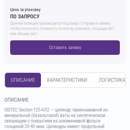
Цена за упаковку
ПО ЗАПРОСУ
Данная позиция производится под заказ. Отправьте заявку,
чтобы посчитать стоимость по кол-ву упаковок, площади (м²)
или объему (м³)
Оставить заявку
ОПИСАНИЕ
ХАРАКТЕРИСТИКИ
ЛОГИСТИКА
OПИСАНИЕ
ISOTEC Section-125-АЛ2 — цилиндр термонавивной из
минеральной (базальтовой) ваты на синтетическом
связующем с покрытием из алюминиевой фольги
толщиной 20-40 мкм. Цилиндры имеют продольный