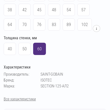
38
42
45
48
54
57
64
70
76
83
89
102
↓
Толщина стенки, мм
108
114
133
140
159
169
40
50
60
194
219
273
60
Характеристики
Производитель:
SAINT-GOBAIN
Бренд:
ISOTEC
Марка:
SECTION-125-АЛ2
Все характеристики