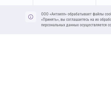
Оставить заявку
ООО «Антхилл» обрабатывает файлы cook
«Принять», вы соглашаетесь на их обраб
персональных данных осуществляется с
ANT
ПРОДУКЦИЯ
О компании
Теплоизоляция
Бренды
Гидроизоляция
Проекты
Ветрозащита и пар
Контакты
Крепеж
Вакансии
Комплектующие
Ребрендинг
Геосинтетика