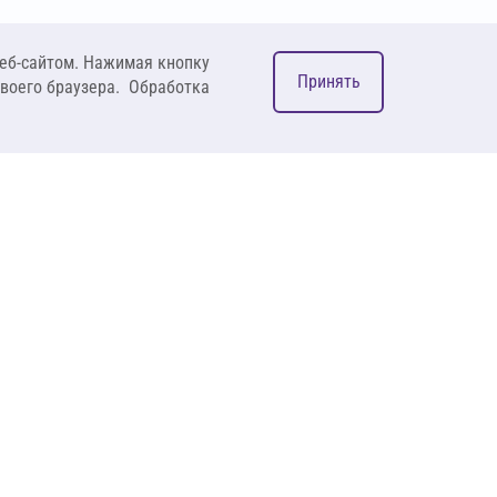
еб-сайтом. Нажимая кнопку
Принять
своего браузера. Обработка
М
ком
127083, Москва, ул. 8
Марта, д. 1, стр.12,
пом. 4/31