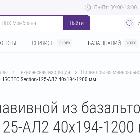
Пн-Пт: 09:00-18:00
Найти
РОЕКТЫ
СЕРВИСЫ
БАЗА ЗНАНИЙ
СКОРО
СКОРО
алы
техническая изоляция
цилиндры из минеральн
 ISOTEC Section-125-АЛ2 40х194-1200 мм
авивной из базальт
125-АЛ2 40х194-1200