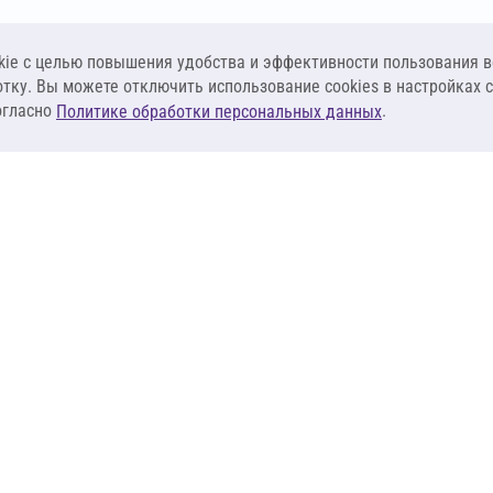
ie c целью повышения удобства и эффективности пользования в
отку. Вы можете отключить использование cookies в настройках 
огласно
.
Политике обработки персональных данных
КЛИЕНТАМ
ПОСТАВЩИКА
Материалы
Наши партнеры
Системы
Стать поставщи
оизоляция
Сервисы
Калькуляторы
База знаний