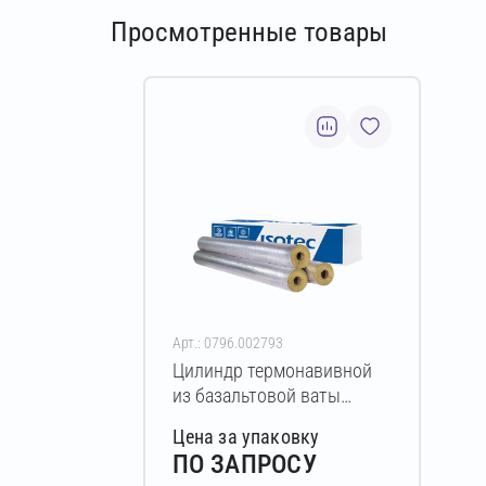
Просмотренные товары
Арт.: 0796.002793
Цилиндр термонавивной
из базальтовой ваты
ISOTEC Section-125-АЛ2
Цена за упаковку
40х194-1200 мм
ПО ЗАПРОСУ