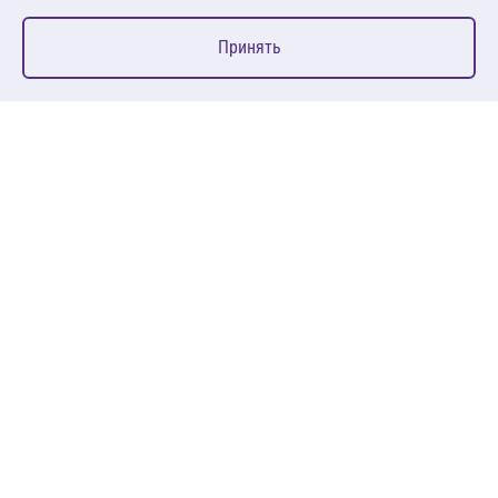
0
Принять
Главная
Избранное
Корзина
Каталог
127083, Москва, ул. 8 Марта, д. 1, стр.12, пом. 4/31
Пн-Пт: 09:00-18:00
+7 (495) 080 08 68
sales@anth.ru
ANT
КЛИЕНТАМ