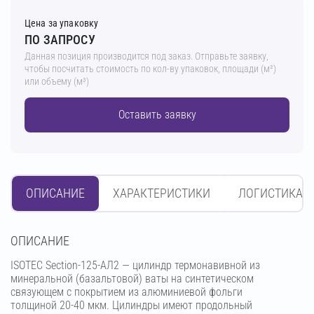
Цена за упаковку
ПО ЗАПРОСУ
Данная позиция производится под заказ. Отправьте заявку,
чтобы посчитать стоимость по кол-ву упаковок, площади (м²)
или объему (м³)
Оставить заявку
ОПИСАНИЕ
ХАРАКТЕРИСТИКИ
ЛОГИСТИКА
OПИСАНИЕ
ISOTEC Section-125-АЛ2 — цилиндр термонавивной из
минеральной (базальтовой) ваты на синтетическом
связующем с покрытием из алюминиевой фольги
толщиной 20-40 мкм. Цилиндры имеют продольный