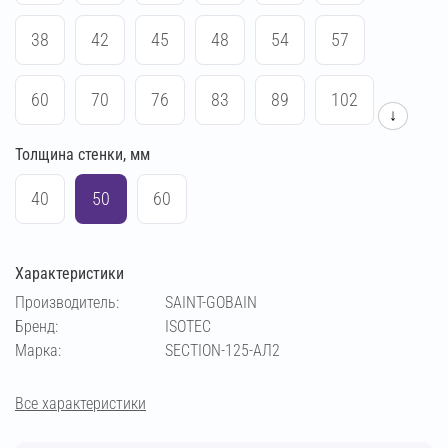
38
42
45
48
54
57
60
70
76
83
89
102
↓
Толщина стенки, мм
108
114
133
140
159
169
40
50
60
194
219
273
64
Характеристики
Производитель:
SAINT-GOBAIN
Бренд:
ISOTEC
Марка:
SECTION-125-АЛ2
Все характеристики