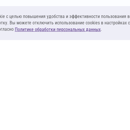
ie c целью повышения удобства и эффективности пользования в
отку. Вы можете отключить использование cookies в настройках 
огласно
.
Политике обработки персональных данных
КЛИЕНТАМ
ПОСТАВЩИКА
Материалы
Наши партнеры
Системы
Стать поставщи
оизоляция
Сервисы
Калькуляторы
База знаний