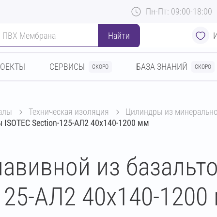
Пн-Пт: 09:00-18:00
Найти
РОЕКТЫ
СЕРВИСЫ
БАЗА ЗНАНИЙ
СКОРО
СКОРО
алы
техническая изоляция
цилиндры из минеральн
 ISOTEC Section-125-АЛ2 40х140-1200 мм
авивной из базальт
125-АЛ2 40х140-1200