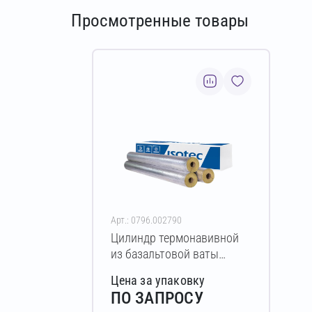
Просмотренные товары
Арт.: 0796.002790
Цилиндр термонавивной
из базальтовой ваты
ISOTEC Section-125-АЛ2
Цена за упаковку
40х140-1200 мм
ПО ЗАПРОСУ