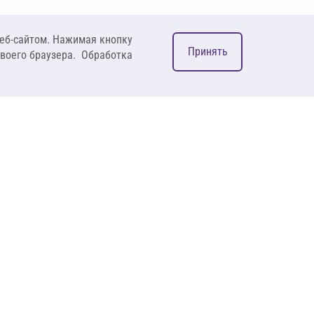
еб-сайтом. Нажимая кнопку
Принять
своего браузера. Обработка
М
ком
127083, Москва, ул. 8
Марта, д. 1, стр.12,
пом. 4/31