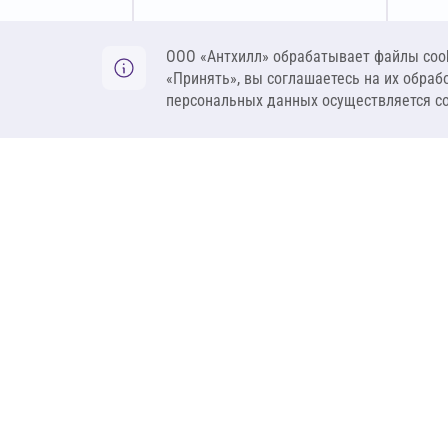
Оставить заявку
ООО «Антхилл» обрабатывает файлы cook
«Принять», вы соглашаетесь на их обраб
персональных данных осуществляется с
ANT
ПРОДУКЦИЯ
О компании
Теплоизоляция
Бренды
Гидроизоляция
Проекты
Ветрозащита и пар
Контакты
Крепеж
Вакансии
Комплектующие
Ребрендинг
Геосинтетика