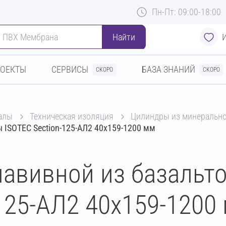
Пн-Пт: 09:00-18:00
Найти
РОЕКТЫ
СЕРВИСЫ
БАЗА ЗНАНИЙ
СКОРО
СКОРО
алы
техническая изоляция
цилиндры из минеральн
 ISOTEC Section-125-АЛ2 40х159-1200 мм
авивной из базальт
125-АЛ2 40х159-1200