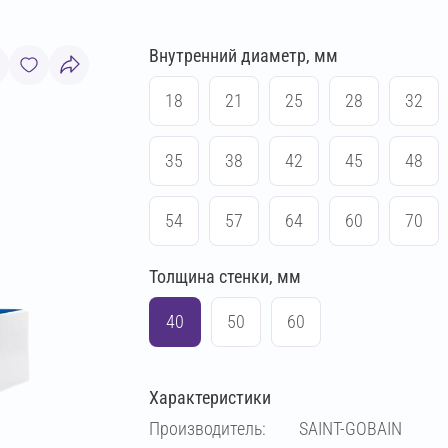
Внутренний диаметр, мм
18
21
25
28
32
35
38
42
45
48
54
57
64
60
70
Толщина стенки, мм
76
83
89
102
40
50
60
108
114
133
140
Характеристики
159
169
194
219
Производитель:
SAINT-GOBAIN